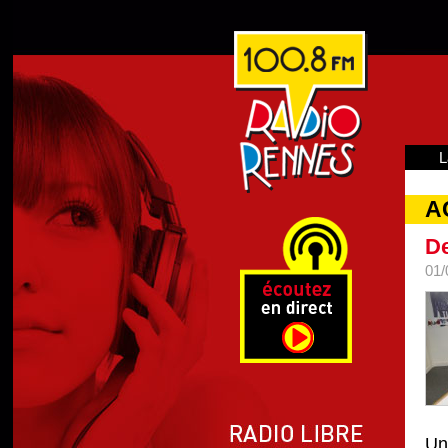
L
A
De
01/
Un