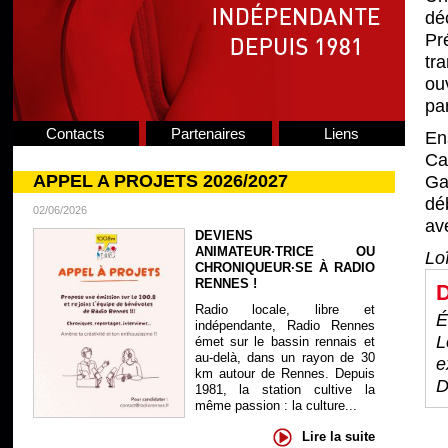
dé
Pr
tr
ou
pa
Contacts
Partenaires
Liens
En
Ca
APPEL A PROJETS 2026/2027
Ga
dé
02/06/2026
av
DEVIENS
ANIMATEUR·TRICE OU
Lo
CHRONIQUEUR·SE À RADIO
RENNES !
D
Radio locale, libre et
É
indépendante, Radio Rennes
L
émet sur le bassin rennais et
au-delà, dans un rayon de 30
e
km autour de Rennes. Depuis
D
1981, la station cultive la
même passion : la culture...
Lire la suite