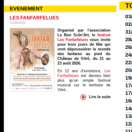
T
EVENEMENT
03
LES FANFARFELUES
01/06/2026
02
Organisé par l'association
31
Le Bon Scén'Art, le
festival
28
Les Fanfarfelues
vous invite
pour trois jours de fête qui
26
vont dépoussiérer le monde
des fanfares au pied du
24
Château de Vitré, du 21 au
22
23 août 2026.
20
En 12 ans d’existence,
Les
Fanfarfelues
est devenu bien
19
plus qu’un simple festival
17
musical sur le territoire de
Vitré...
17
Lire la suite
16
14
13
12
11