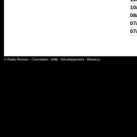
10
08
07
07
©
Radio Rennes
- Conception :
Adlib
- Développement :
Wanerys