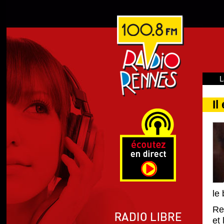
L
Il
le
Re
et 