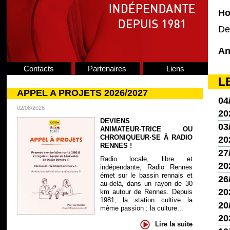
Ho
De
An
Contacts
Partenaires
Liens
L
APPEL A PROJETS 2026/2027
04/
02/06/2026
20
DEVIENS
03/
ANIMATEUR·TRICE OU
CHRONIQUEUR·SE À RADIO
20
RENNES !
27
Radio locale, libre et
20
indépendante, Radio Rennes
émet sur le bassin rennais et
26
au-delà, dans un rayon de 30
20
km autour de Rennes. Depuis
1981, la station cultive la
20
même passion : la culture...
20
Lire la suite