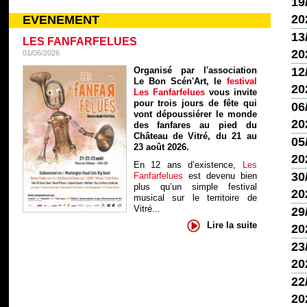
19
20
EVENEMENT
13
LES FANFARFELUES
20
01/06/2026
Organisé par l'association
12
Le Bon Scén'Art, le
festival
20
Les Fanfarfelues
vous invite
pour trois jours de fête qui
06
vont dépoussiérer le monde
20
des fanfares au pied du
Château de Vitré, du 21 au
05
23 août 2026.
20
En 12 ans d’existence,
Les
30
Fanfarfelues
est devenu bien
plus qu’un simple festival
20
musical sur le territoire de
Vitré...
29
Lire la suite
20
23
20
22
20