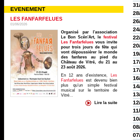
31
EVENEMENT
28
LES FANFARFELUES
26
01/06/2026
24
Organisé par l'association
22
Le Bon Scén'Art, le
festival
Les Fanfarfelues
vous invite
20
pour trois jours de fête qui
vont dépoussiérer le monde
19
des fanfares au pied du
17
Château de Vitré, du 21 au
23 août 2026.
17
En 12 ans d’existence,
Les
16
Fanfarfelues
est devenu bien
plus qu’un simple festival
14
musical sur le territoire de
13
Vitré...
12
Lire la suite
11
10
08
07