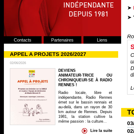
➤
➤ "
Ro
Contacts
Partenaires
Liens
S
APPEL A PROJETS 2026/2027
C
u
02/06/2026
D
DEVIENS
d
ANIMATEUR·TRICE OU
CHRONIQUEUR·SE À RADIO
RENNES !
L
Radio locale, libre et
indépendante, Radio Rennes
émet sur le bassin rennais et
au-delà, dans un rayon de 30
T
km autour de Rennes. Depuis
1981, la station cultive la
même passion : la culture...
03
02
Lire la suite