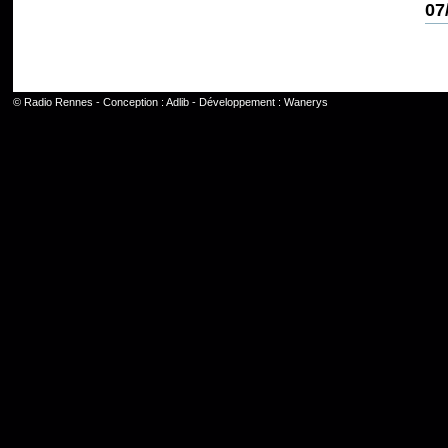
07
©
Radio Rennes
- Conception :
Adlib
- Développement :
Wanerys