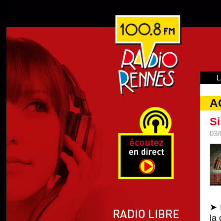
L
A
Si
03/
➤
la