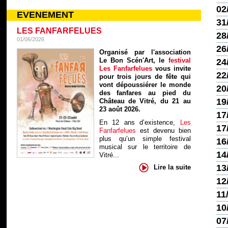
02
EVENEMENT
31
LES FANFARFELUES
28
01/06/2026
26
Organisé par l'association
Le Bon Scén'Art, le
festival
24
Les Fanfarfelues
vous invite
22
pour trois jours de fête qui
vont dépoussiérer le monde
20
des fanfares au pied du
19
Château de Vitré, du 21 au
23 août 2026.
17
En 12 ans d’existence,
Les
17
Fanfarfelues
est devenu bien
plus qu’un simple festival
16
musical sur le territoire de
14
Vitré...
13
Lire la suite
12
11
10
07