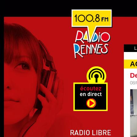
L
A
De
08/