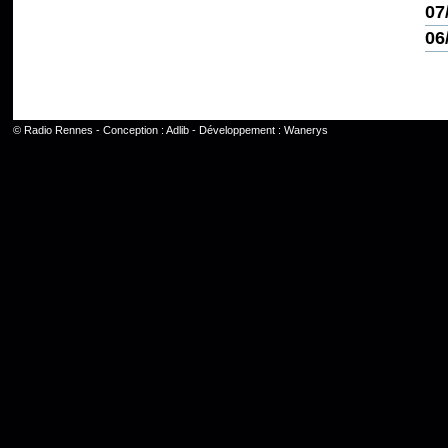
07
06
©
Radio Rennes
- Conception :
Adlib
- Développement :
Wanerys