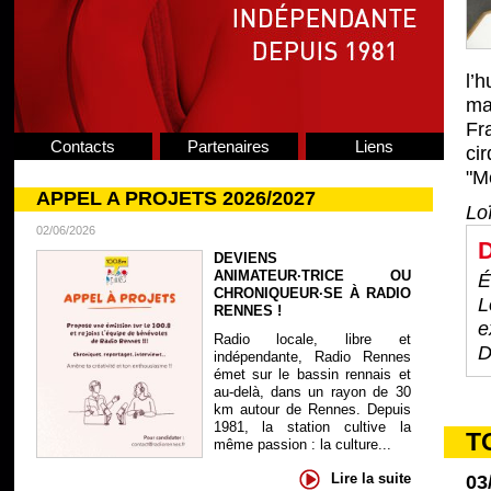
l’
ma
Fr
Contacts
Partenaires
Liens
ci
"M
APPEL A PROJETS 2026/2027
Lo
02/06/2026
D
DEVIENS
ANIMATEUR·TRICE OU
É
CHRONIQUEUR·SE À RADIO
L
RENNES !
e
Radio locale, libre et
D
indépendante, Radio Rennes
émet sur le bassin rennais et
au-delà, dans un rayon de 30
km autour de Rennes. Depuis
1981, la station cultive la
T
même passion : la culture...
Lire la suite
03