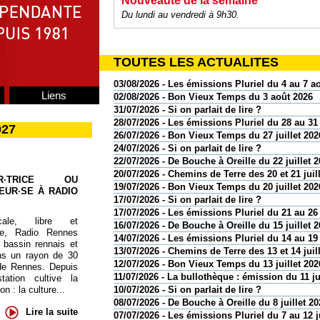
Nouveauté de la semaine
Du lundi au vendredi à 9h30.
TOUTES LES ACTUALITES
03/08/2026 - Les émissions Pluriel du 4 au 7 a
Liens
02/08/2026 - Bon Vieux Temps du 3 août 2026
31/07/2026 - Si on parlait de lire ?
28/07/2026 - Les émissions Pluriel du 28 au 31 
027
26/07/2026 - Bon Vieux Temps du 27 juillet 202
24/07/2026 - Si on parlait de lire ?
22/07/2026 - De Bouche à Oreille du 22 juillet 
20/07/2026 - Chemins de Terre des 20 et 21 juil
UR·TRICE OU
19/07/2026 - Bon Vieux Temps du 20 juillet 202
EUR·SE À RADIO
17/07/2026 - Si on parlait de lire ?
17/07/2026 - Les émissions Pluriel du 21 au 26 
cale, libre et
16/07/2026 - De Bouche à Oreille du 15 juillet 
te, Radio Rennes
14/07/2026 - Les émissions Pluriel du 14 au 19 
 bassin rennais et
13/07/2026 - Chemins de Terre des 13 et 14 juil
ns un rayon de 30
12/07/2026 - Bon Vieux Temps du 13 juillet 202
de Rennes. Depuis
11/07/2026 - La bullothèque : émission du 11 ju
tation cultive la
 : la culture...
10/07/2026 - Si on parlait de lire ?
08/07/2026 - De Bouche à Oreille du 8 juillet 20
Lire la suite
07/07/2026 - Les émissions Pluriel du 7 au 12 j