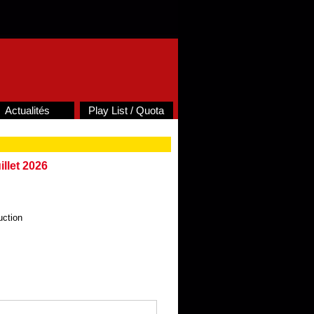
Actualités
Play List / Quota
llet 2026
s
uction