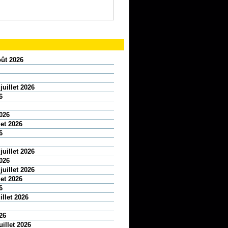
oût 2026
juillet 2026
6
2026
let 2026
6
juillet 2026
2026
juillet 2026
let 2026
6
illet 2026
26
uillet 2026