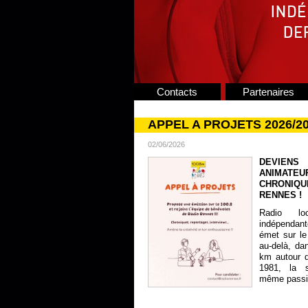
Contacts
Partenaires
APPEL A PROJETS 2026/2
02/06/2026
DEVIENS
ANIMATE
CHRONIQU
RENNES !
Radio lo
indépendan
émet sur le
au-delà, da
km autour 
1981, la s
même passion