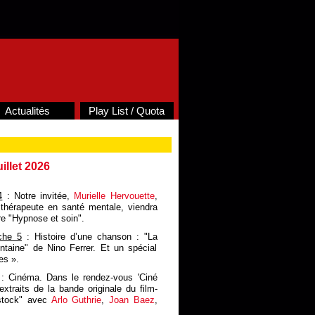
Actualités
Play List / Quota
illet 2026
4
: Notre invitée,
Murielle Hervouette
,
 thérapeute en santé mentale, viendra
re "Hypnose et soin".
che 5
: Histoire d’une chanson : "La
ntaine" de Nino Ferrer. Et un spécial
es ».
: Cinéma. Dans le rendez-vous 'Ciné
xtraits de la bande originale du film-
stock" avec
Arlo Guthrie
,
Joan Baez
,