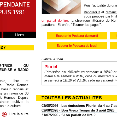
Puis l'actualité du gr
Vendredi 3
et
diman
vous proposé par Phi
on parlait de lire
, la chronique littéraire de R
parutions. Et enfin, "Tourner les pages".
Liens
Écouter le Podcast du mardi
Écouter le Podcast du jeudi
027
Gabriel Aubert
UR·TRICE OU
Pluriel
EUR·SE À RADIO
L'émission est diffusée en semaine à 10h10 et
mardi > le samedi à 9h10, celle du mercredi > l
le
samedi à 11h10 et 23h10, celle du vendredi
> 
cale, libre et
te, Radio Rennes
 bassin rennais et
ns un rayon de 30
TOUTES LES ACTUALITES
de Rennes. Depuis
tation cultive la
03/08/2026 - Les émissions Pluriel du 4 au 7 a
 : la culture...
02/08/2026 - Bon Vieux Temps du 3 août 2026
Lire la suite
31/07/2026 - Si on parlait de lire ?