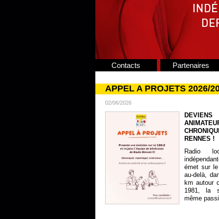
Contacts
Partenaires
APPEL A PROJETS 2026/2
02/06/2026
DEVIENS
ANIMATE
CHRONIQU
RENNES !
Radio lo
indépendan
émet sur le
au-delà, da
km autour 
1981, la s
même passion