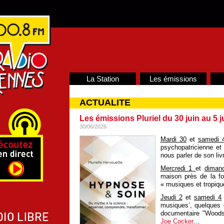
La Station
Les émissions
ACTUALITE
Les émissions Pluriel du 30 juin au 5 ju
30/06/2026
Mardi 30
et
samedi 
psychopatricienne et
nous parler de son liv
Mercredi 1
et
diman
maison près de la fo
« musiques et tropiqu
Jeudi 2
et
samedi 4
musiques’, quelques e
documentaire "Wood
Joe Cocker
…