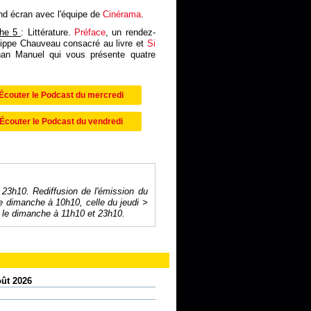
and écran avec l'équipe de
Cinérama
.
che 5
: Littérature.
Préface
, un rendez-
lippe Chauveau consacré au livre et
Si
onan Manuel qui vous présente quatre
Écouter le Podcast du mercredi
Écouter le Podcast du vendredi
 23h10. Rediffusion de l'émission du
e dimanche à 10h10, celle du jeudi >
le dimanche à 11h10 et 23h10.
oût 2026