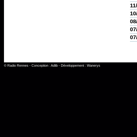
11
10
08
07
07
©
Radio Rennes
- Conception :
Adlib
- Développement :
Wanerys