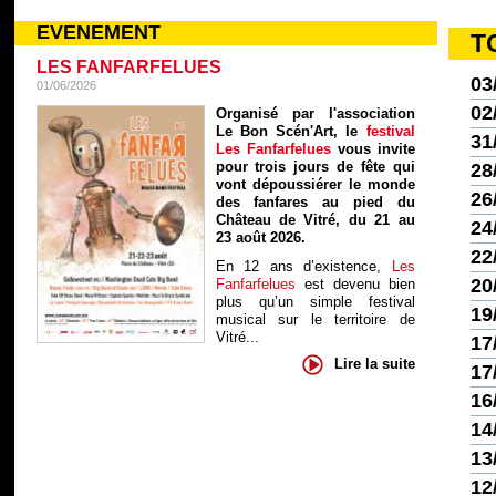
EVENEMENT
T
LES FANFARFELUES
03
01/06/2026
02
Organisé par l'association
Le Bon Scén'Art, le
festival
31
Les Fanfarfelues
vous invite
pour trois jours de fête qui
28
vont dépoussiérer le monde
26
des fanfares au pied du
Château de Vitré, du 21 au
24
23 août 2026.
22
En 12 ans d’existence,
Les
20
Fanfarfelues
est devenu bien
plus qu’un simple festival
19
musical sur le territoire de
Vitré...
17
Lire la suite
17
16
14
13
12