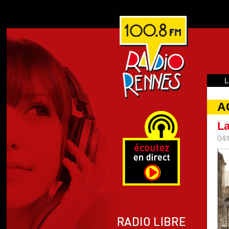
L
A
La
04/