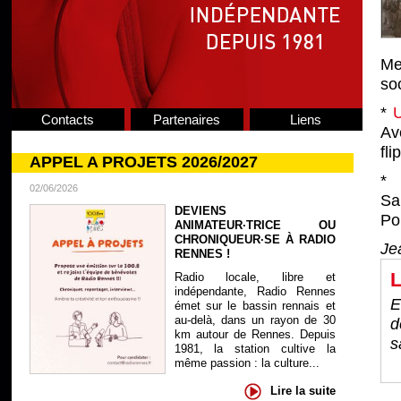
Me
soc
*
U
Contacts
Partenaires
Liens
Av
fli
APPEL A PROJETS 2026/2027
*
02/06/2026
Sa
DEVIENS
Pou
ANIMATEUR·TRICE OU
CHRONIQUEUR·SE À RADIO
Je
RENNES !
L
Radio locale, libre et
indépendante, Radio Rennes
E
émet sur le bassin rennais et
au-delà, dans un rayon de 30
d
km autour de Rennes. Depuis
s
1981, la station cultive la
même passion : la culture...
Lire la suite