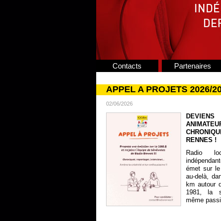
Contacts
Partenaires
APPEL A PROJETS 2026/2
02/06/2026
DEVIENS
ANIMATE
CHRONIQU
RENNES !
Radio lo
indépendan
émet sur le
au-delà, da
km autour 
1981, la s
même passion