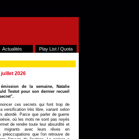
Actualités
Play List / Quota
 juillet 2026
émission de la semaine, Natalie
uld Testot pour son dernier recueil
ecret".
oncer ces secrets qui font trop de
 versification très libre, variant selon
rs abordé. Parce que parler de guerre
poésie, où les mots ne sont pas noyés
met de rendre toute leur absurdité et
es migrants avec leurs rêves en
es préoccupations que l'on retrouve de