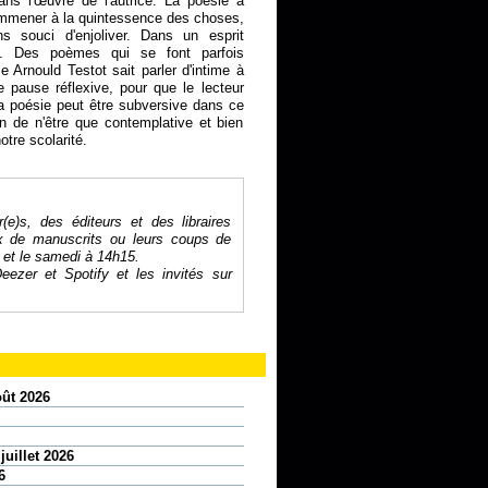
ans l'œuvre de l'autrice. La poésie a
emmener à la quintessence des choses,
ns souci d'enjoliver. Dans un esprit
ue. Des poèmes qui se font parfois
e Arnould Testot sait parler d'intime à
 pause réflexive, pour que le lecteur
La poésie peut être subversive dans ce
oin de n'être que contemplative et bien
otre scolarité.
r(e)s, des éditeurs et des libraires
ix de manuscrits ou leurs coups de
 et le samedi à 14h15.
eezer
et
Spotify
et les invités sur
oût 2026
juillet 2026
6