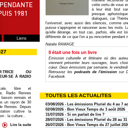
manière récurrente d
cette vertu de vous 
à leur état brut sa
presque aphoristiq
dialogues, car Thérès
l'universel, avec aussi des silences, comme une
puisse s'approprier et raisonner avec les mots. 
qu'elle dérange, en tout cas, parfois, elle est l
différente de ce que l'on a pu rencontrer pendant n
Liens
Natalie RAMAGE
027
Il était une fois un livre
Emission culturelle et littéraire où des auteu
viennent présenter leurs ouvrages, leurs cho
cœur
. Deux émissions par semaine, le vendredi
UR·TRICE OU
Retrouvez les
podcasts de l'émission
sur
D
EUR·SE À RADIO
Facebook
.
cale, libre et
te, Radio Rennes
TOUTES LES ACTUALITES
 bassin rennais et
ns un rayon de 30
03/08/2026 - Les émissions Pluriel du 4 au 7 a
de Rennes. Depuis
02/08/2026 - Bon Vieux Temps du 3 août 2026
tation cultive la
31/07/2026 - Si on parlait de lire ?
 : la culture...
28/07/2026 - Les émissions Pluriel du 28 au 31 
Lire la suite
26/07/2026 - Bon Vieux Temps du 27 juillet 202