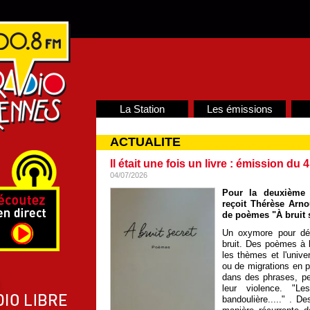
La Station
Les émissions
ACTUALITE
Il était une fois un livre : émission du 4
04/07/2026
Pour la deuxième 
reçoit Thérèse Arno
de poèmes "À bruit s
Un oxymore pour dén
bruit. Des poèmes à la
les thèmes et l'unive
ou de migrations en 
dans des phrases, per
leur violence. "L
bandoulière....." . D