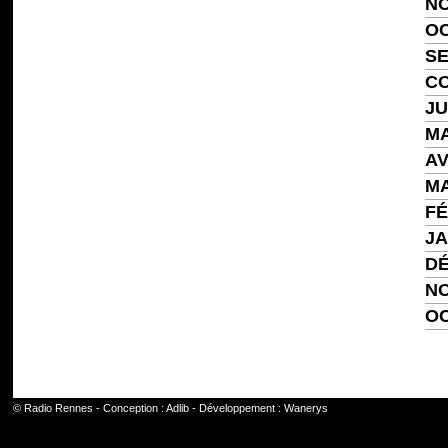
NO
OC
SE
CO
JU
MA
AV
MA
FÉ
JA
DÉ
NO
OC
©
Radio Rennes
- Conception :
Adlib
- Développement :
Wanerys