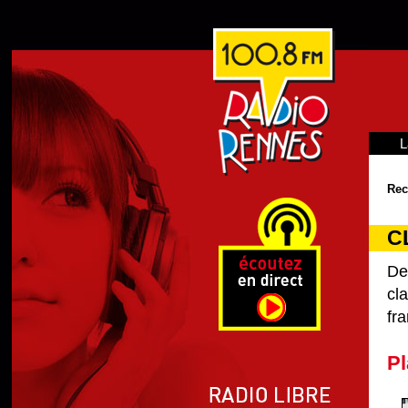
L
Rec
C
De
cl
fra
Pl