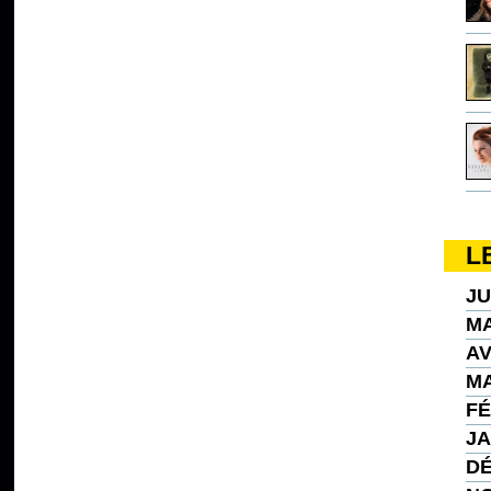
L
JU
MA
AV
MA
FÉ
JA
DÉ