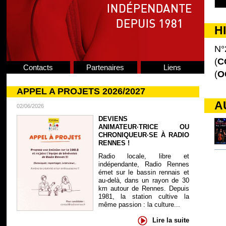
H
N°
(
C
Contacts
Partenaires
Liens
(
O
APPEL A PROJETS 2026/2027
A
02/06/2026
DEVIENS
ANIMATEUR·TRICE OU
CHRONIQUEUR·SE À RADIO
RENNES !
Radio locale, libre et
indépendante, Radio Rennes
émet sur le bassin rennais et
au-delà, dans un rayon de 30
km autour de Rennes. Depuis
1981, la station cultive la
même passion : la culture...
Lire la suite