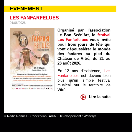
EVENEMENT
LES FANFARFELUES
01/06/2026
Organisé par l'association
Le Bon Scén'Art, le
festival
Les Fanfarfelues
vous invite
pour trois jours de fête qui
vont dépoussiérer le monde
des fanfares au pied du
Château de Vitré, du 21 au
23 août 2026.
En 12 ans d’existence,
Les
Fanfarfelues
est devenu bien
plus qu’un simple festival
musical sur le territoire de
Vitré...
Lire la suite
©
Radio Rennes
- Conception :
Adlib
- Développement :
Wanerys