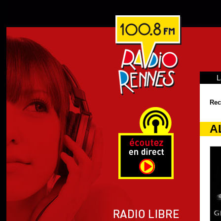
L
Rec
A