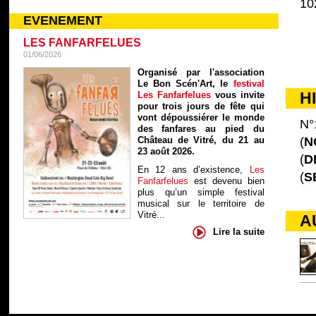
10
EVENEMENT
LES FANFARFELUES
01/06/2026
Organisé par l'association
Le Bon Scén'Art, le
festival
H
Les Fanfarfelues
vous invite
pour trois jours de fête qui
vont dépoussiérer le monde
N°
des fanfares au pied du
Château de Vitré, du 21 au
(
N
23 août 2026.
(
D
En 12 ans d’existence,
Les
(
S
Fanfarfelues
est devenu bien
plus qu’un simple festival
musical sur le territoire de
Vitré...
A
Lire la suite