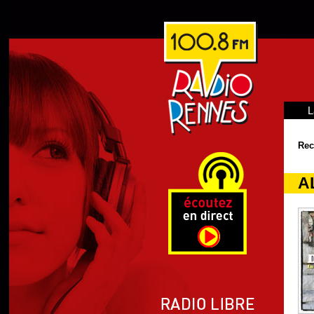
L
Rec
A