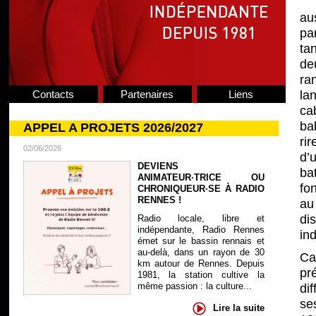
au
pa
ta
de
ra
Contacts
Partenaires
Liens
la
cab
ba
APPEL A PROJETS 2026/2027
ri
02/06/2026
d’
DEVIENS
ba
ANIMATEUR·TRICE OU
fo
CHRONIQUEUR·SE À RADIO
RENNES !
au
di
Radio locale, libre et
indépendante, Radio Rennes
in
émet sur le bassin rennais et
au-delà, dans un rayon de 30
Ca
km autour de Rennes. Depuis
pr
1981, la station cultive la
même passion : la culture...
di
se
Lire la suite