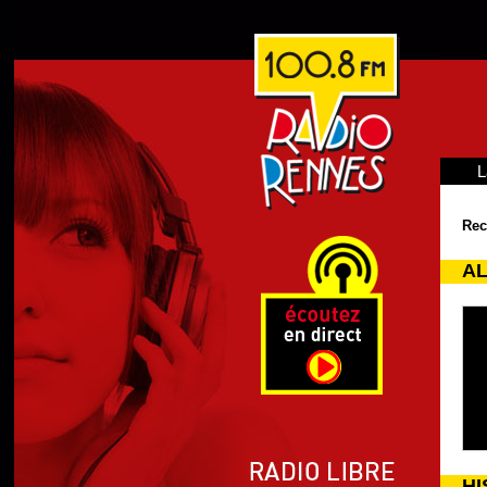
L
Rec
AL
HI