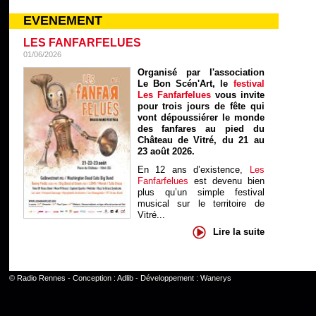
EVENEMENT
LES FANFARFELUES
01/06/2026
Organisé par l'association
Le Bon Scén'Art, le
festival
Les Fanfarfelues
vous invite
pour trois jours de fête qui
vont dépoussiérer le monde
des fanfares au pied du
Château de Vitré, du 21 au
23 août 2026.
En 12 ans d’existence,
Les
Fanfarfelues
est devenu bien
plus qu’un simple festival
musical sur le territoire de
Vitré...
Lire la suite
©
Radio Rennes
- Conception :
Adlib
- Développement :
Wanerys