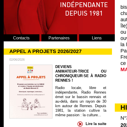
bi
ch
au
île
ou 
Contacts
Partenaires
Liens
ou
la
Pa
APPEL A PROJETS 2026/2027
Fr
02/06/2026
ce
DEVIENS
M
ANIMATEUR·TRICE OU
CHRONIQUEUR·SE À RADIO
RENNES !
Radio locale, libre et
indépendante, Radio Rennes
émet sur le bassin rennais et
au-delà, dans un rayon de 30
km autour de Rennes. Depuis
H
1981, la station cultive la
même passion : la culture...
N°
Lire la suite
20