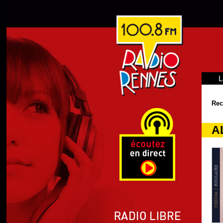
L
Rec
A