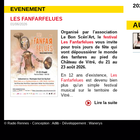
20
EVENEMENT
LES FANFARFELUES
A
01/06/2026
Organisé par l'association
Le Bon Scén'Art, le
festival
Les Fanfarfelues
vous invite
pour trois jours de fête qui
vont dépoussiérer le monde
des fanfares au pied du
Château de Vitré, du 21 au
23 août 2026.
En 12 ans d’existence,
Les
Fanfarfelues
est devenu bien
plus qu’un simple festival
musical sur le territoire de
Vitré...
Lire la suite
©
Radio Rennes
- Conception :
Adlib
- Développement :
Wanerys