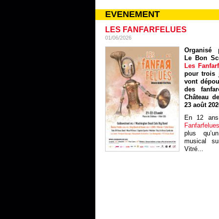
EVENEMENT
LES FANFARFELUES
01/06/2026
Organisé p
Le Bon Sc
Les Fanfar
pour trois 
vont dépou
des fanfa
Château de
23 août 202
En 12 ans
Fanfarfelue
plus qu’un
musical sur
Vitré...