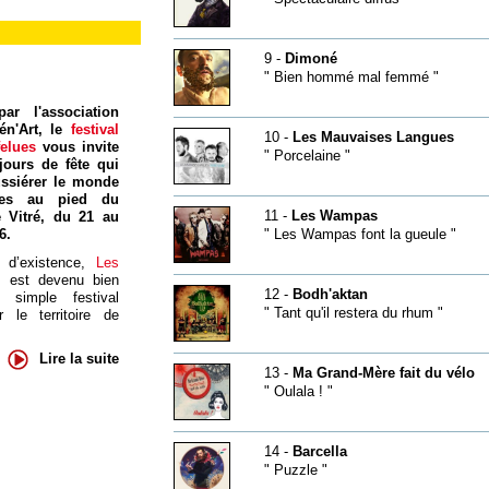
9 -
Dimoné
" Bien hommé mal femmé "
ar l'association
én'Art, le
festival
10 -
Les Mauvaises Langues
felues
vous invite
" Porcelaine "
jours de fête qui
ssiérer le monde
res au pied du
11 -
Les Wampas
 Vitré, du 21 au
6.
" Les Wampas font la gueule "
 d’existence,
Les
s
est devenu bien
12 -
Bodh'aktan
 simple festival
" Tant qu'il restera du rhum "
 le territoire de
Lire la suite
13 -
Ma Grand-Mère fait du vélo
" Oulala ! "
14 -
Barcella
" Puzzle "