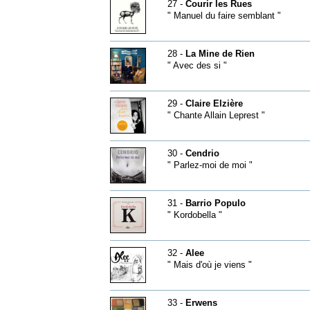
27 -
Courir les Rues
" Manuel du faire semblant "
28 -
La Mine de Rien
" Avec des si "
29 -
Claire Elzière
" Chante Allain Leprest "
30 -
Cendrio
" Parlez-moi de moi "
31 -
Barrio Populo
" Kordobella "
32 -
Alee
" Mais d'où je viens "
33 -
Erwens