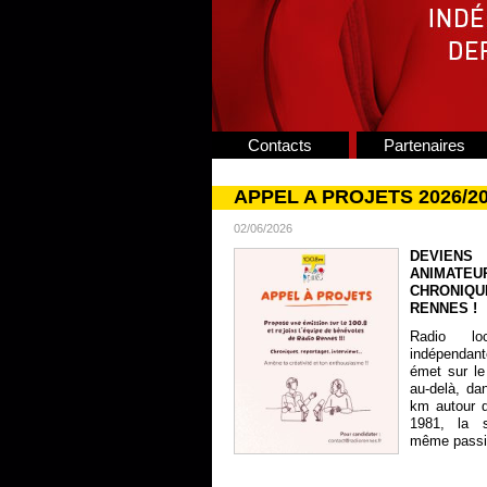
Contacts
Partenaires
APPEL A PROJETS 2026/2
02/06/2026
DEVIENS
ANIMATE
CHRONIQU
RENNES !
Radio lo
indépendan
émet sur le
au-delà, da
km autour 
1981, la s
même passion