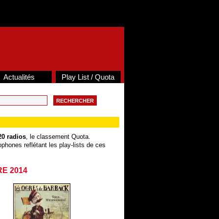
Actualités
Play List / Quota
20 radios
, le classement Quota.
phones reflétant les play-lists de ces
RE 2014