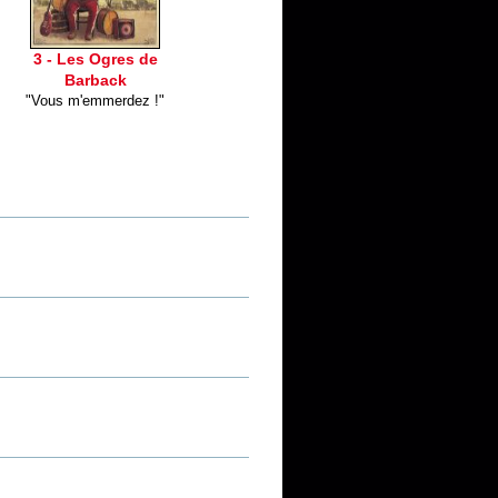
3 - Les Ogres de
Barback
"Vous m'emmerdez !"