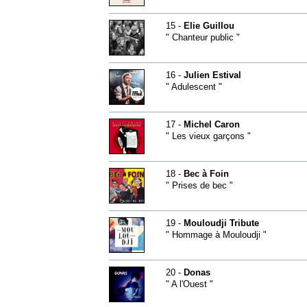
15 -
Elie Guillou
" Chanteur public "
16 -
Julien Estival
" Adulescent "
17 -
Michel Caron
" Les vieux garçons "
18 -
Bec à Foin
" Prises de bec "
19 -
Mouloudji Tribute
" Hommage à Mouloudji "
20 -
Donas
" A l'Ouest "