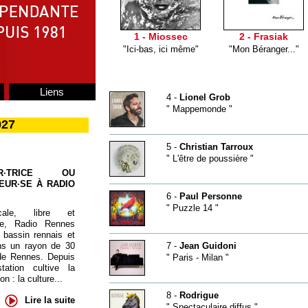
1 - Miossec
2 - Frasiak
"Ici-bas, ici même"
"Mon Béranger..."
Liens
4 -
Lionel Grob
" Mappemonde "
027
5 -
Christian Tarroux
" L'être de poussière "
UR·TRICE OU
EUR·SE À RADIO
6 -
Paul Personne
" Puzzle 14 "
cale, libre et
te, Radio Rennes
 bassin rennais et
ns un rayon de 30
7 -
Jean Guidoni
de Rennes. Depuis
" Paris - Milan "
tation cultive la
 : la culture...
8 -
Rodrigue
Lire la suite
" Spectaculaire diffus "