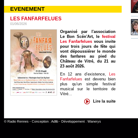
EVENEMENT
LES FANFARFELUES
01/06/2026
Organisé par l'association
Le Bon Scén'Art, le
festival
Les Fanfarfelues
vous invite
pour trois jours de fête qui
vont dépoussiérer le monde
des fanfares au pied du
Château de Vitré, du 21 au
23 août 2026.
En 12 ans d’existence,
Les
Fanfarfelues
est devenu bien
plus qu’un simple festival
musical sur le territoire de
Vitré...
Lire la suite
©
Radio Rennes
- Conception :
Adlib
- Développement :
Wanerys