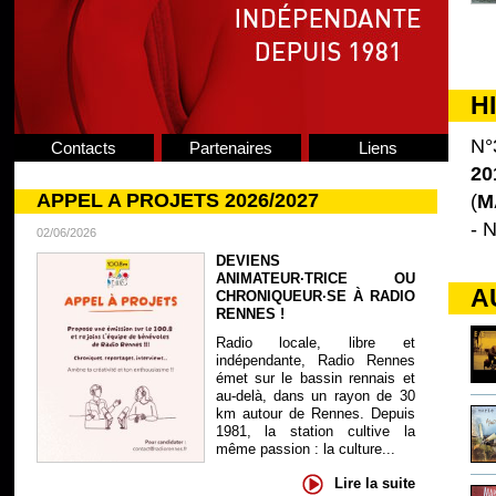
H
N°
Contacts
Partenaires
Liens
20
APPEL A PROJETS 2026/2027
(
M
- N
02/06/2026
DEVIENS
ANIMATEUR·TRICE OU
A
CHRONIQUEUR·SE À RADIO
RENNES !
Radio locale, libre et
indépendante, Radio Rennes
émet sur le bassin rennais et
au-delà, dans un rayon de 30
km autour de Rennes. Depuis
1981, la station cultive la
même passion : la culture...
Lire la suite