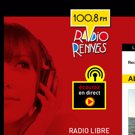
L
Rec
A