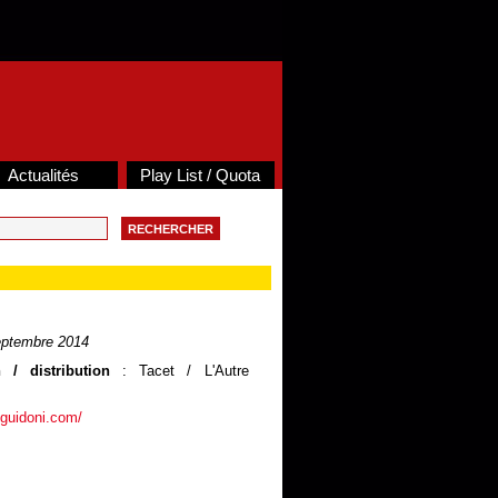
Actualités
Play List / Quota
ptembre 2014
 / distribution
: Tacet / L'Autre
nguidoni.com/