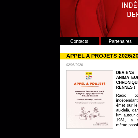
Contacts
Partenaires
APPEL A PROJETS 2026/2
02/06/2026
DEVIENS
ANIMATE
CHRONIQU
RENNES !
Radio lo
indépendan
émet sur le
au-delà, da
km autour 
1981, la s
même passion