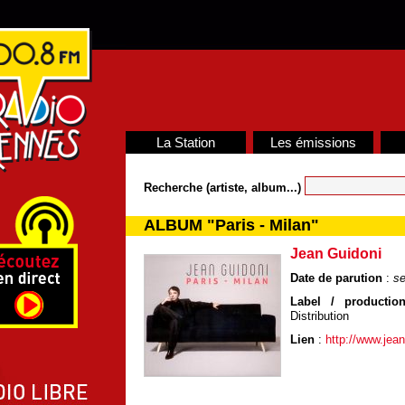
La Station
Les émissions
Recherche (artiste, album...)
ALBUM "Paris - Milan"
Jean Guidoni
Date de parution
:
se
Label / production
Distribution
Lien
:
http://www.jea