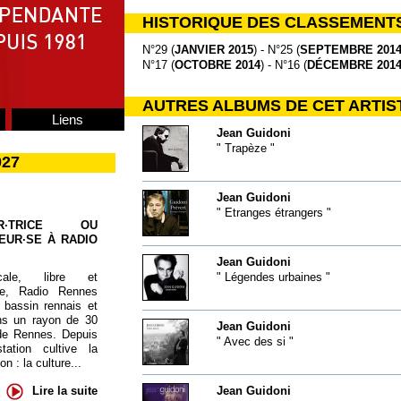
HISTORIQUE DES CLASSEMENT
N°29 (
JANVIER 2015
) - N°25 (
SEPTEMBRE 201
N°17 (
OCTOBRE 2014
) - N°16 (
DÉCEMBRE 201
AUTRES ALBUMS DE CET ARTIS
Liens
Jean Guidoni
" Trapèze "
027
Jean Guidoni
" Etranges étrangers "
UR·TRICE OU
EUR·SE À RADIO
Jean Guidoni
cale, libre et
" Légendes urbaines "
te, Radio Rennes
 bassin rennais et
ns un rayon de 30
Jean Guidoni
de Rennes. Depuis
" Avec des si "
tation cultive la
 : la culture...
Lire la suite
Jean Guidoni