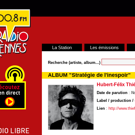
La Station
Les émissions
Recherche (artiste, album...)
ALBUM "Stratégie de l'inespoir"
Hubert-Félix Thi
Date de parution
:
N
Label / production / 
Lien
:
http://www.thi