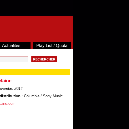
Actualités
Play List / Quota
éfaine
ovembre 2014
distribution
: Columbia / Sony Music
efaine.com