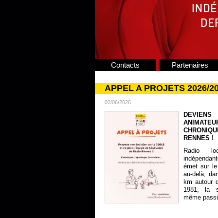
Contacts
Partenaires
APPEL A PROJETS 2026/2
02/06/2026
DEVIENS
ANIMATE
CHRONIQU
RENNES !
Radio lo
indépendan
émet sur le
au-delà, da
km autour 
1981, la s
même passion