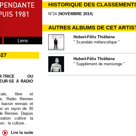
HISTORIQUE DES CLASSEMENT
N°24 (
NOVEMBRE 2014
)
AUTRES ALBUMS DE CET ARTIS
Hubert-Félix Thiéfaine
Liens
" Scandale mélancolique "
027
Hubert-Félix Thiéfaine
" Supplément de mensonge "
UR·TRICE OU
EUR·SE À RADIO
cale, libre et
te, Radio Rennes
 bassin rennais et
ns un rayon de 30
de Rennes. Depuis
tation cultive la
 : la culture...
Lire la suite