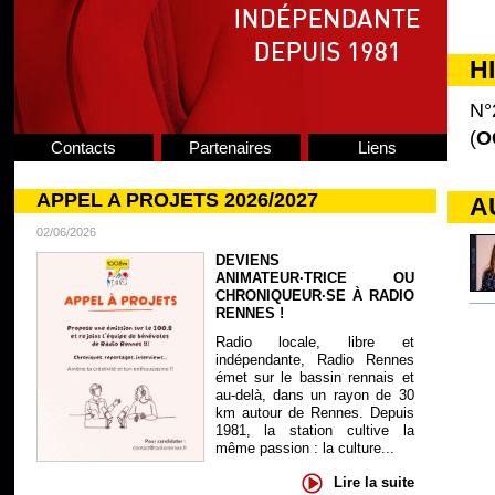
H
N°
(
O
Contacts
Partenaires
Liens
APPEL A PROJETS 2026/2027
A
02/06/2026
DEVIENS
ANIMATEUR·TRICE OU
CHRONIQUEUR·SE À RADIO
RENNES !
Radio locale, libre et
indépendante, Radio Rennes
émet sur le bassin rennais et
au-delà, dans un rayon de 30
km autour de Rennes. Depuis
1981, la station cultive la
même passion : la culture...
Lire la suite