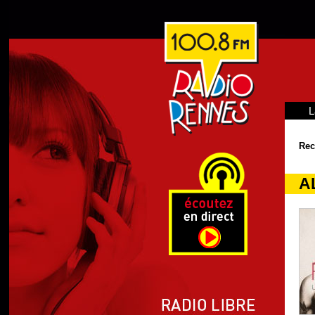
L
Rec
A