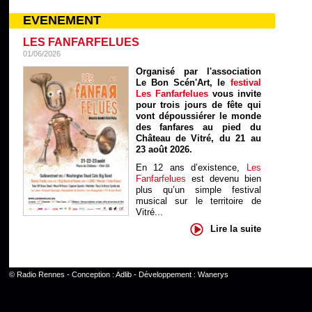
EVENEMENT
LES FANFARFELUES
01/06/2026
Organisé par l'association
Le Bon Scén'Art, le
festival
Les Fanfarfelues
vous invite
pour trois jours de fête qui
vont dépoussiérer le monde
des fanfares au pied du
Château de Vitré, du 21 au
23 août 2026.
En 12 ans d’existence,
Les
Fanfarfelues
est devenu bien
plus qu’un simple festival
musical sur le territoire de
Vitré...
Lire la suite
©
Radio Rennes
- Conception :
Adlib
- Développement :
Wanerys