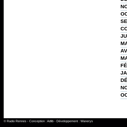
NO
OC
SE
CO
JU
MA
AV
MA
FÉ
JA
DÉ
NO
OC
©
Radio Rennes
- Conception :
Adlib
- Développement :
Wanerys