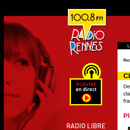
L
Rec
C
De
cl
fra
Pl