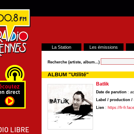
La Station
Les émissions
Recherche (artiste, album...)
ALBUM "Utilité"
Batlik
Date de parution
:
ao
Label / production / 
Lien
:
https://fr-fr.fa