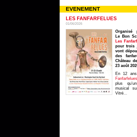
EVENEMENT
LES FANFARFELUES
01/06/2026
Organisé p
Le Bon Sc
Les Fanfar
pour trois 
vont dépou
des fanfa
Château de
23 août 202
En 12 ans
Fanfarfelue
plus qu’un
musical sur
Vitré...