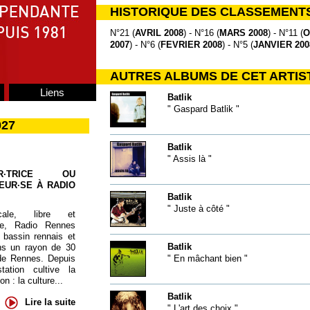
HISTORIQUE DES CLASSEMENT
N°21 (
AVRIL 2008
) - N°16 (
MARS 2008
) - N°11 (
O
2007
) - N°6 (
FEVRIER 2008
) - N°5 (
JANVIER 200
AUTRES ALBUMS DE CET ARTIS
Liens
Batlik
" Gaspard Batlik "
027
Batlik
" Assis là "
UR·TRICE OU
EUR·SE À RADIO
Batlik
" Juste à côté "
cale, libre et
te, Radio Rennes
 bassin rennais et
Batlik
ns un rayon de 30
de Rennes. Depuis
" En mâchant bien "
tation cultive la
 : la culture...
Batlik
Lire la suite
" L'art des choix "