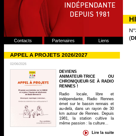
H
N°
(
D
Contacts
Partenaires
Liens
APPEL A PROJETS 2026/2027
02/06/2026
DEVIENS
ANIMATEUR·TRICE OU
CHRONIQUEUR·SE À RADIO
RENNES !
Radio locale, libre et
indépendante, Radio Rennes
émet sur le bassin rennais et
au-delà, dans un rayon de 30
km autour de Rennes. Depuis
1981, la station cultive la
même passion : la culture...
Lire la suite