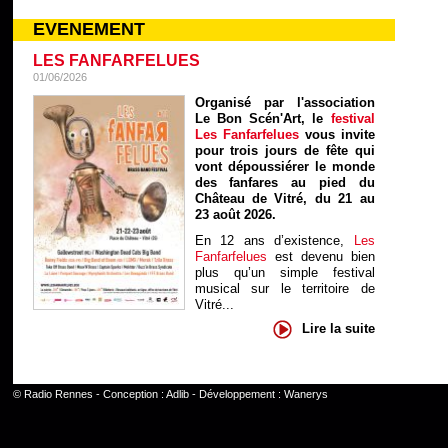
EVENEMENT
LES FANFARFELUES
01/06/2026
Organisé par l'association
Le Bon Scén'Art, le
festival
Les Fanfarfelues
vous invite
pour trois jours de fête qui
vont dépoussiérer le monde
des fanfares au pied du
Château de Vitré, du 21 au
23 août 2026.
En 12 ans d’existence,
Les
Fanfarfelues
est devenu bien
plus qu’un simple festival
musical sur le territoire de
Vitré...
Lire la suite
©
Radio Rennes
- Conception :
Adlib
- Développement :
Wanerys