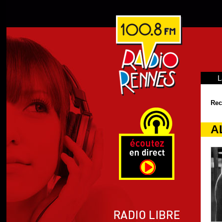
L
Rec
A