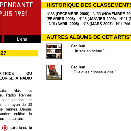
HISTORIQUE DES CLASSEMENT
N°35 (
DECEMBRE 2008
) - N°33 (
NOVEMBRE 20
(
FEVRIER 2008
) - N°23 (
JANVIER 2009
) - N°21 (
- N°8 (
AVRIL 2008
) - N°3 (
MARS 2007
) - N°1 (
MAI
AUTRES ALBUMS DE CET ARTIS
Liens
Cecilem
" Un soir en scène "
027
Cecilem
" Quelques choses à dire "
UR·TRICE OU
EUR·SE À RADIO
cale, libre et
te, Radio Rennes
 bassin rennais et
ns un rayon de 30
de Rennes. Depuis
tation cultive la
 : la culture...
Lire la suite