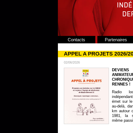
Contacts
Partenaires
APPEL A PROJETS 2026/2
02/06/2026
DEVIENS
ANIMATE
CHRONIQU
RENNES !
Radio lo
indépendan
émet sur le
au-delà, da
km autour 
1981, la s
même passion