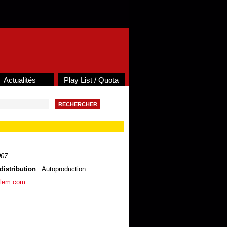
Actualités
Play List / Quota
007
distribution
: Autoproduction
ilem.com