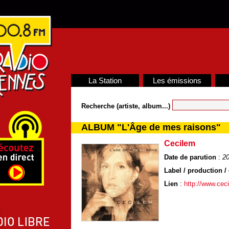
La Station
Les émissions
Recherche (artiste, album...)
ALBUM "L'Âge de mes raisons"
Cecilem
Date de parution
:
2
Label / production / 
Lien
:
http://www.cec