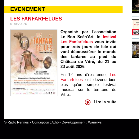
EVENEMENT
LES FANFARFELUES
01/06/2026
Organisé par l'association
Le Bon Scén'Art, le
festival
Les Fanfarfelues
vous invite
pour trois jours de fête qui
vont dépoussiérer le monde
des fanfares au pied du
Château de Vitré, du 21 au
23 août 2026.
En 12 ans d’existence,
Les
Fanfarfelues
est devenu bien
plus qu’un simple festival
musical sur le territoire de
Vitré...
Lire la suite
©
Radio Rennes
- Conception :
Adlib
- Développement :
Wanerys