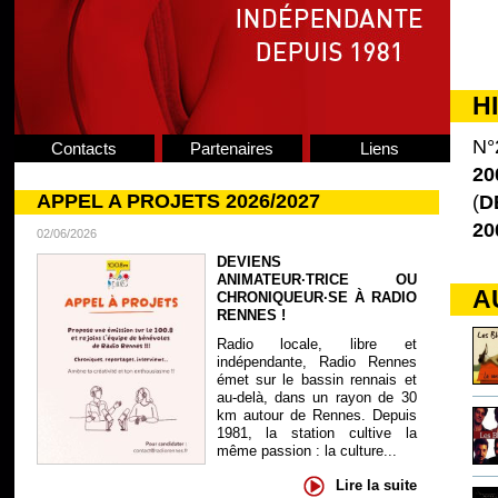
H
N°
Contacts
Partenaires
Liens
20
APPEL A PROJETS 2026/2027
(
D
20
02/06/2026
DEVIENS
ANIMATEUR·TRICE OU
A
CHRONIQUEUR·SE À RADIO
RENNES !
Radio locale, libre et
indépendante, Radio Rennes
émet sur le bassin rennais et
au-delà, dans un rayon de 30
km autour de Rennes. Depuis
1981, la station cultive la
même passion : la culture...
Lire la suite