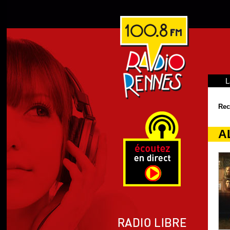
L
Rec
A