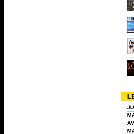
L
JU
MA
AV
MA