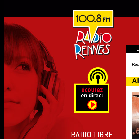
L
Rec
A