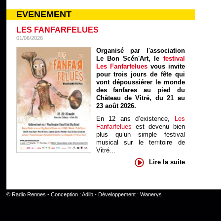
EVENEMENT
LES FANFARFELUES
01/06/2026
Organisé par l'association
Le Bon Scén'Art, le
festival
Les Fanfarfelues
vous invite
pour trois jours de fête qui
vont dépoussiérer le monde
des fanfares au pied du
Château de Vitré, du 21 au
23 août 2026.
En 12 ans d’existence,
Les
Fanfarfelues
est devenu bien
plus qu’un simple festival
musical sur le territoire de
Vitré...
Lire la suite
©
Radio Rennes
- Conception :
Adlib
- Développement :
Wanerys