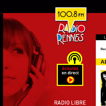
L
Rec
AL