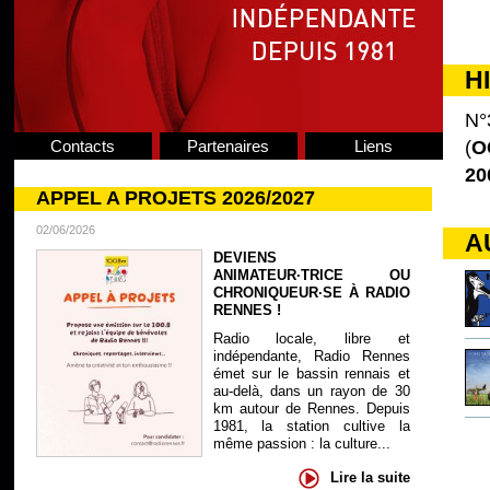
H
N°
Contacts
Partenaires
Liens
(
O
20
APPEL A PROJETS 2026/2027
02/06/2026
A
DEVIENS
ANIMATEUR·TRICE OU
CHRONIQUEUR·SE À RADIO
RENNES !
Radio locale, libre et
indépendante, Radio Rennes
émet sur le bassin rennais et
au-delà, dans un rayon de 30
km autour de Rennes. Depuis
1981, la station cultive la
même passion : la culture...
Lire la suite