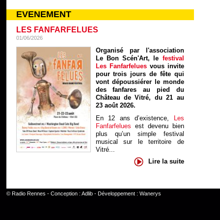
EVENEMENT
LES FANFARFELUES
01/06/2026
Organisé par l'association
Le Bon Scén'Art, le
festival
Les Fanfarfelues
vous invite
pour trois jours de fête qui
vont dépoussiérer le monde
des fanfares au pied du
Château de Vitré, du 21 au
23 août 2026.
En 12 ans d’existence,
Les
Fanfarfelues
est devenu bien
plus qu’un simple festival
musical sur le territoire de
Vitré...
Lire la suite
©
Radio Rennes
- Conception :
Adlib
- Développement :
Wanerys