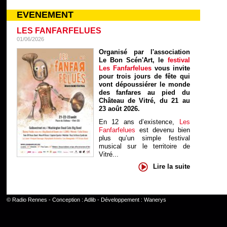
EVENEMENT
LES FANFARFELUES
01/06/2026
Organisé par l'association
Le Bon Scén'Art, le
festival
Les Fanfarfelues
vous invite
pour trois jours de fête qui
vont dépoussiérer le monde
des fanfares au pied du
Château de Vitré, du 21 au
23 août 2026.
En 12 ans d’existence,
Les
Fanfarfelues
est devenu bien
plus qu’un simple festival
musical sur le territoire de
Vitré...
Lire la suite
©
Radio Rennes
- Conception :
Adlib
- Développement :
Wanerys