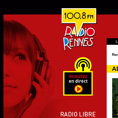
L
Rec
AL