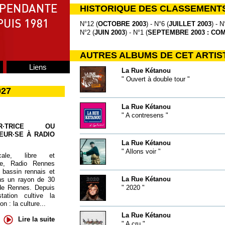
HISTORIQUE DES CLASSEMENT
N°12 (
OCTOBRE 2003
) - N°6 (
JUILLET 2003
) - N
N°2 (
JUIN 2003
) - N°1 (
SEPTEMBRE 2003 : COM
AUTRES ALBUMS DE CET ARTIS
Liens
La Rue Kétanou
" Ouvert à double tour "
027
La Rue Kétanou
" A contresens "
UR·TRICE OU
EUR·SE À RADIO
La Rue Kétanou
" Allons voir "
cale, libre et
te, Radio Rennes
 bassin rennais et
La Rue Kétanou
ns un rayon de 30
de Rennes. Depuis
" 2020 "
tation cultive la
 : la culture...
La Rue Kétanou
Lire la suite
" A cru "