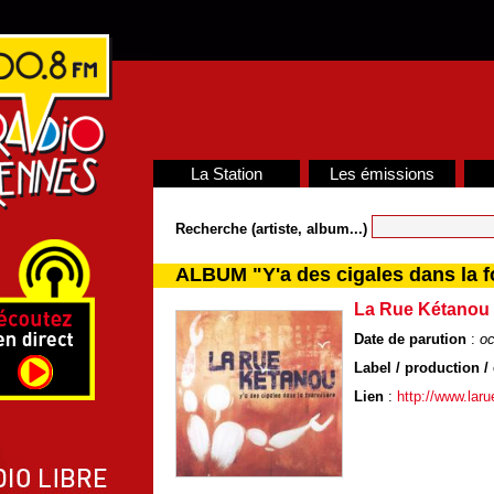
La Station
Les émissions
Recherche (artiste, album...)
ALBUM "Y'a des cigales dans la f
La Rue Kétanou
Date de parution
:
oc
Label / production / 
Lien
:
http://www.lar