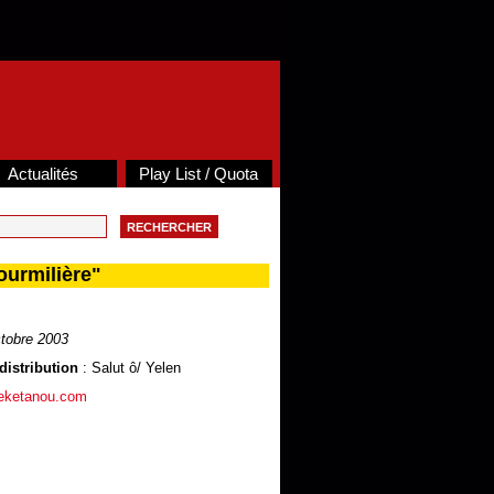
Actualités
Play List / Quota
ourmilière"
tobre 2003
distribution
: Salut ô/ Yelen
ueketanou.com