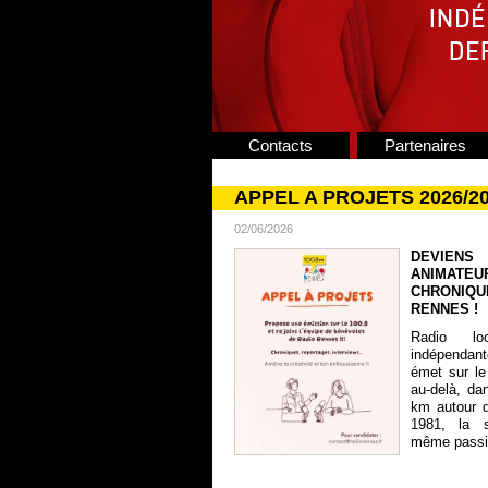
Contacts
Partenaires
APPEL A PROJETS 2026/2
02/06/2026
DEVIENS
ANIMATE
CHRONIQU
RENNES !
Radio lo
indépendan
émet sur le
au-delà, da
km autour 
1981, la s
même passion