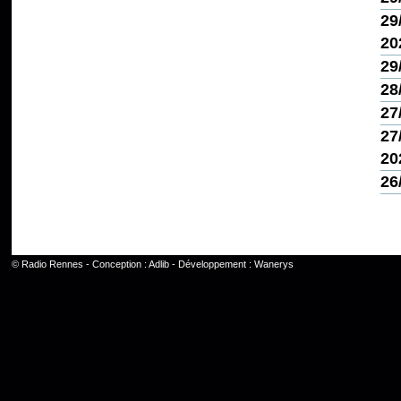
29
20
29
28
27
27
20
26
©
Radio Rennes
- Conception :
Adlib
- Développement :
Wanerys