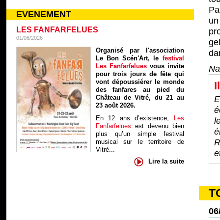
Pa
EVENEMENT
un
LES FANFARFELUES
pr
01/06/2026
ge
Organisé par l'association
da
Le Bon Scén'Art, le
festival
Les Fanfarfelues
vous invite
Na
pour trois jours de fête qui
vont dépoussiérer le monde
I
des fanfares au pied du
Château de Vitré, du 21 au
E
23 août 2026.
é
En 12 ans d’existence,
Les
l
Fanfarfelues
est devenu bien
é
plus qu’un simple festival
R
musical sur le territoire de
Vitré...
e
Lire la suite
T
06