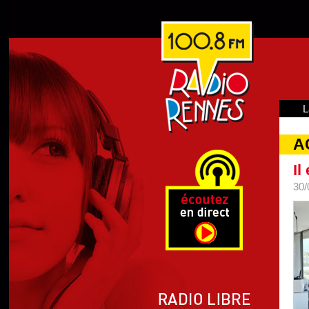
L
A
Il
30/