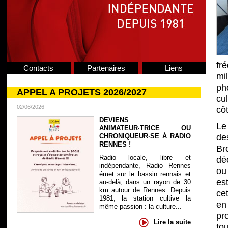
fr
Contacts
Partenaires
Liens
mi
ph
APPEL A PROJETS 2026/2027
cu
02/06/2026
cô
DEVIENS
Le
ANIMATEUR·TRICE OU
CHRONIQUEUR·SE À RADIO
de
RENNES !
Br
Radio locale, libre et
dé
indépendante, Radio Rennes
ou
émet sur le bassin rennais et
es
au-delà, dans un rayon de 30
km autour de Rennes. Depuis
cet
1981, la station cultive la
en
même passion : la culture...
pr
Lire la suite
to