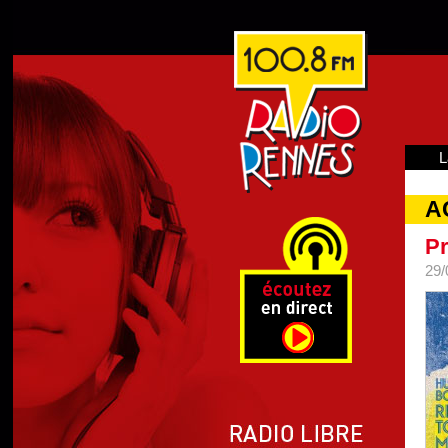
L
A
Pr
29/