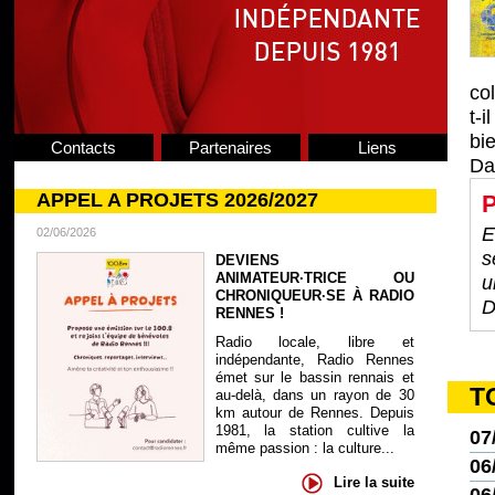
co
t-
bie
Contacts
Partenaires
Liens
Da
APPEL A PROJETS 2026/2027
P
E
02/06/2026
s
DEVIENS
ANIMATEUR·TRICE OU
u
CHRONIQUEUR·SE À RADIO
D
RENNES !
Radio locale, libre et
indépendante, Radio Rennes
émet sur le bassin rennais et
T
au-delà, dans un rayon de 30
km autour de Rennes. Depuis
1981, la station cultive la
07
même passion : la culture...
06
Lire la suite