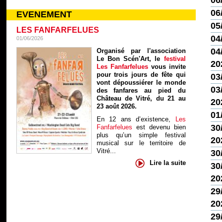
06
06
EVENEMENT
05
LES FANFARFELUES
04
01/06/2026
04/
Organisé par l'association
Le Bon Scén'Art, le
festival
20
Les Fanfarfelues
vous invite
pour trois jours de fête qui
03
vont dépoussiérer le monde
03/
des fanfares au pied du
Château de Vitré, du 21 au
20
23 août 2026.
01
En 12 ans d’existence,
Les
30
Fanfarfelues
est devenu bien
plus qu’un simple festival
20
musical sur le territoire de
Vitré...
30
Lire la suite
30
20
29
20
29