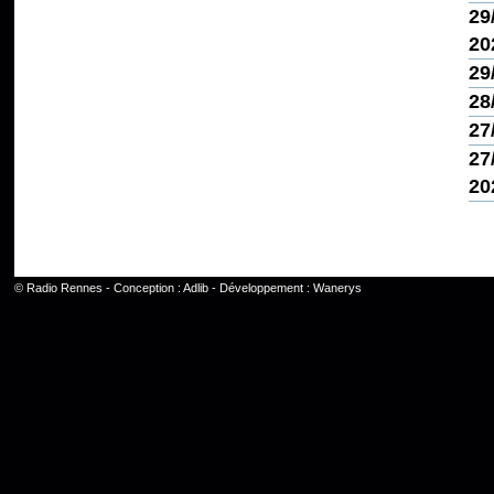
29
20
29
28
27
27
20
©
Radio Rennes
- Conception :
Adlib
- Développement :
Wanerys