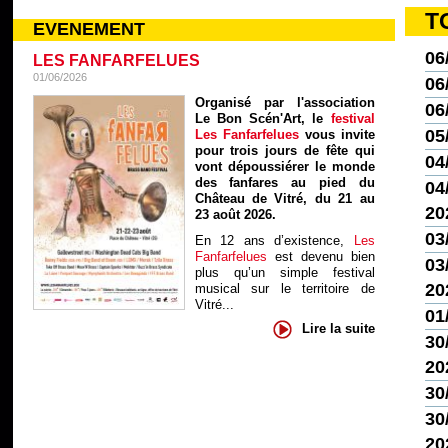
T
EVENEMENT
06
LES FANFARFELUES
01/06/2026
06
Organisé par l'association
06
Le Bon Scén'Art, le
festival
05
Les Fanfarfelues
vous invite
pour trois jours de fête qui
04
vont dépoussiérer le monde
des fanfares au pied du
04/
Château de Vitré, du 21 au
20
23 août 2026.
03
En 12 ans d’existence,
Les
Fanfarfelues
est devenu bien
03/
plus qu’un simple festival
20
musical sur le territoire de
Vitré...
01
Lire la suite
30
20
30
30
20