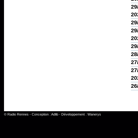
29
20
29
29
20
29
28
27
27
20
26
©
Radio Rennes
- Conception :
Adlib
- Développement :
Wanerys