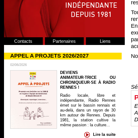
re
To
ren
En
ex
pa
Contacts
Partenaires
Liens
ac
APPEL A PROJETS 2026/2027
No
02/06/2026
DEVIENS
ANIMATEUR·TRICE OU
CHRONIQUEUR·SE À RADIO
Sé
RENNES !
Radio locale, libre et
P
indépendante, Radio Rennes
émet sur le bassin rennais et
E
au-delà, dans un rayon de 30
A
km autour de Rennes. Depuis
D
1981, la station cultive la
même passion : la culture...
Lire la suite