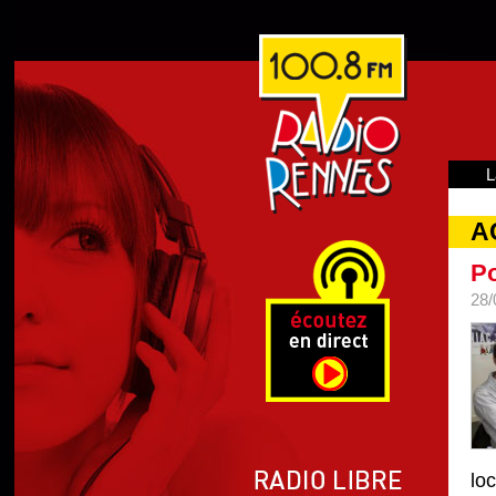
L
A
Po
28/
lo