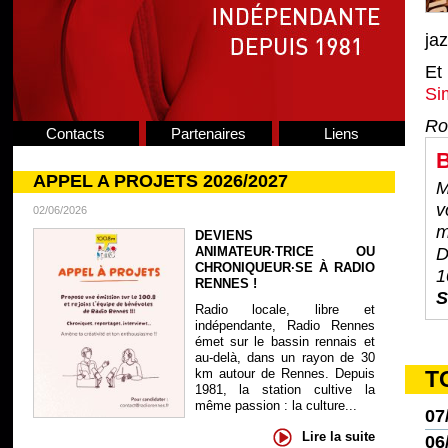
ja
Et
Si
Ro
Contacts
Partenaires
Liens
B
APPEL A PROJETS 2026/2027
M
v
02/06/2026
m
DEVIENS
ANIMATEUR·TRICE OU
D
CHRONIQUEUR·SE À RADIO
1
RENNES !
S
Radio locale, libre et
indépendante, Radio Rennes
émet sur le bassin rennais et
au-delà, dans un rayon de 30
km autour de Rennes. Depuis
T
1981, la station cultive la
même passion : la culture...
07
Lire la suite
06