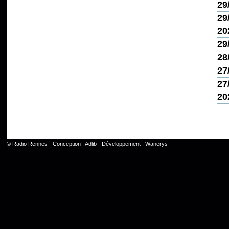
29
29
20
29
28
27
27
20
©
Radio Rennes
- Conception :
Adlib
- Développement :
Wanerys