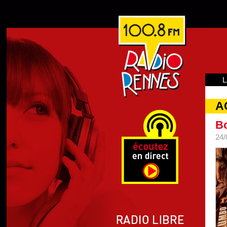
L
A
Bo
24/