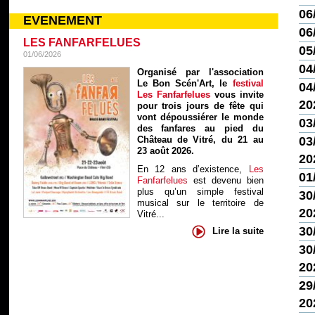
06
EVENEMENT
06
LES FANFARFELUES
05
01/06/2026
04
Organisé par l'association
Le Bon Scén'Art, le
festival
04/
Les Fanfarfelues
vous invite
20
pour trois jours de fête qui
vont dépoussiérer le monde
03
des fanfares au pied du
Château de Vitré, du 21 au
03/
23 août 2026.
20
En 12 ans d’existence,
Les
01
Fanfarfelues
est devenu bien
plus qu’un simple festival
30
musical sur le territoire de
20
Vitré...
30
Lire la suite
30
20
29
20