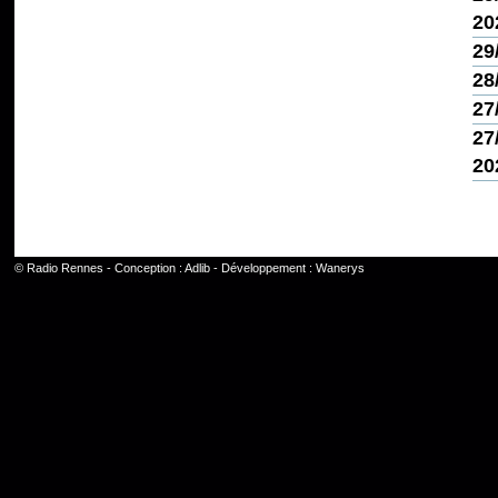
20
29
28
27
27
20
©
Radio Rennes
- Conception :
Adlib
- Développement :
Wanerys