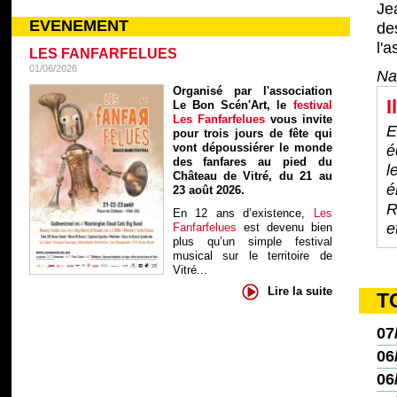
Je
EVENEMENT
de
l'a
LES FANFARFELUES
01/06/2026
Na
Organisé par l'association
I
Le Bon Scén'Art, le
festival
Les Fanfarfelues
vous invite
E
pour trois jours de fête qui
vont dépoussiérer le monde
é
des fanfares au pied du
l
Château de Vitré, du 21 au
é
23 août 2026.
R
En 12 ans d’existence,
Les
e
Fanfarfelues
est devenu bien
plus qu’un simple festival
musical sur le territoire de
Vitré...
Lire la suite
T
07
06
06