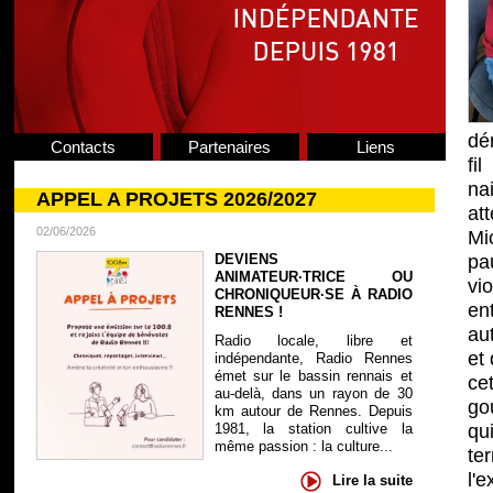
dé
Contacts
Partenaires
Liens
fi
na
APPEL A PROJETS 2026/2027
at
02/06/2026
Mi
DEVIENS
pa
ANIMATEUR·TRICE OU
vi
CHRONIQUEUR·SE À RADIO
en
RENNES !
au
Radio locale, libre et
et 
indépendante, Radio Rennes
émet sur le bassin rennais et
ce
au-delà, dans un rayon de 30
go
km autour de Rennes. Depuis
1981, la station cultive la
qu
même passion : la culture...
te
l'
Lire la suite