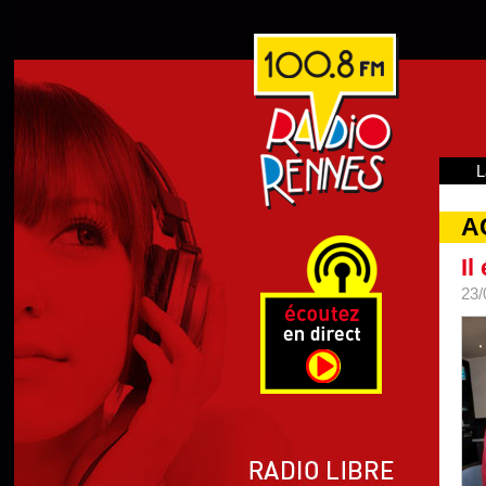
L
A
Il
23/