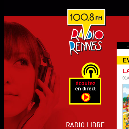
L
E
L
01/