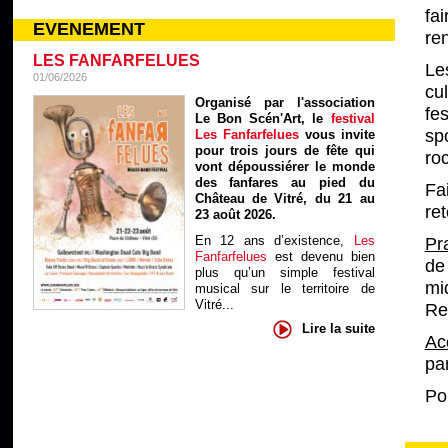
fa
EVENEMENT
re
LES FANFARFELUES
Le
01/06/2026
cu
Organisé par l'association
fe
Le Bon Scén'Art, le
festival
sp
Les Fanfarfelues
vous invite
pour trois jours de fête qui
ro
vont dépoussiérer le monde
des fanfares au pied du
Fa
Château de Vitré, du 21 au
ret
23 août 2026.
En 12 ans d’existence,
Les
Pr
Fanfarfelues
est devenu bien
de
plus qu’un simple festival
mi
musical sur le territoire de
Vitré...
Re
Lire la suite
Ac
par
Po