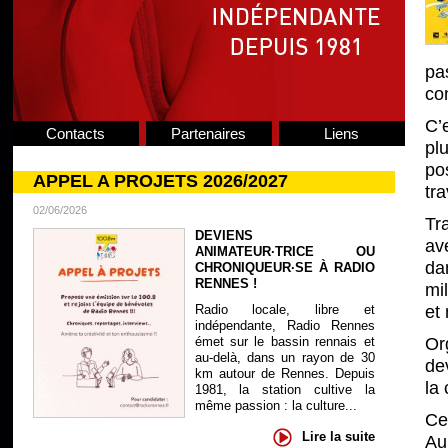
pa
co
C’
Contacts
Partenaires
Liens
pl
pos
APPEL A PROJETS 2026/2027
tr
02/06/2026
Tr
DEVIENS
av
ANIMATEUR·TRICE OU
da
CHRONIQUEUR·SE À RADIO
RENNES !
mi
Radio locale, libre et
et 
indépendante, Radio Rennes
émet sur le bassin rennais et
Org
au-delà, dans un rayon de 30
de
km autour de Rennes. Depuis
la 
1981, la station cultive la
même passion : la culture...
Ce
Lire la suite
Au