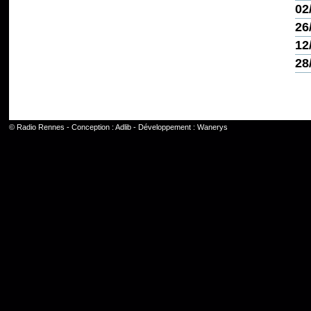
02
26
12
28
©
Radio Rennes
- Conception :
Adlib
- Développement :
Wanerys