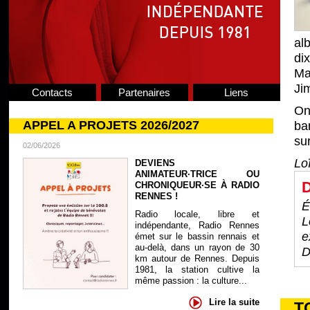
al
di
Ma
Ji
Contacts
Partenaires
Liens
On
APPEL A PROJETS 2026/2027
ba
sur
02/06/2026
Lo
DEVIENS
ANIMATEUR·TRICE OU
D
CHRONIQUEUR·SE À RADIO
RENNES !
É
Radio locale, libre et
L
indépendante, Radio Rennes
e
émet sur le bassin rennais et
au-delà, dans un rayon de 30
D
km autour de Rennes. Depuis
1981, la station cultive la
même passion : la culture...
Lire la suite
T