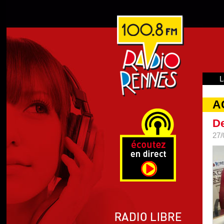
L
A
De
27/