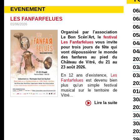
EVENEMENT
06
06
LES FANFARFELUES
01/06/2026
06
Organisé par l'association
05
Le Bon Scén'Art, le
festival
Les Fanfarfelues
vous invite
04
pour trois jours de fête qui
04/
vont dépoussiérer le monde
des fanfares au pied du
20
Château de Vitré, du 21 au
03
23 août 2026.
03/
En 12 ans d’existence,
Les
Fanfarfelues
est devenu bien
20
plus qu’un simple festival
musical sur le territoire de
01
Vitré...
30
Lire la suite
20
30
30
20
29