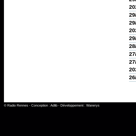
20
29
29
20
29
28
27
27
20
26
©
Radio Rennes
- Conception :
Adlib
- Développement :
Wanerys