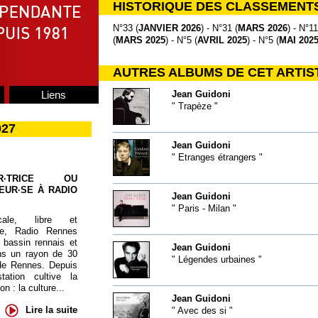
HISTORIQUE DES CLASSEMENT
N°33 (
JANVIER 2026
) - N°31 (
MARS 2026
) - N°11
(
MARS 2025
) - N°5 (
AVRIL 2025
) - N°5 (
MAI 202
AUTRES ALBUMS DE CET ARTIS
Liens
Jean Guidoni
" Trapèze "
027
Jean Guidoni
" Etranges étrangers "
UR·TRICE OU
EUR·SE À RADIO
Jean Guidoni
" Paris - Milan "
cale, libre et
te, Radio Rennes
 bassin rennais et
Jean Guidoni
ns un rayon de 30
" Légendes urbaines "
de Rennes. Depuis
tation cultive la
 : la culture...
Jean Guidoni
Lire la suite
" Avec des si "