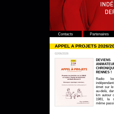
Contacts
Partenaires
APPEL A PROJETS 2026/2
02/06/2026
DEVIENS
ANIMATE
CHRONIQU
RENNES !
Radio lo
indépendan
émet sur le
au-delà, da
km autour 
1981, la s
même passion