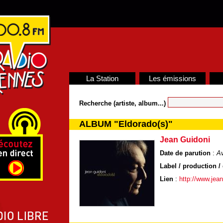
La Station
Les émissions
Recherche (artiste, album...)
ALBUM "Eldorado(s)"
Jean Guidoni
Date de parution
:
Av
Label / production / 
Lien
:
http://www.jea