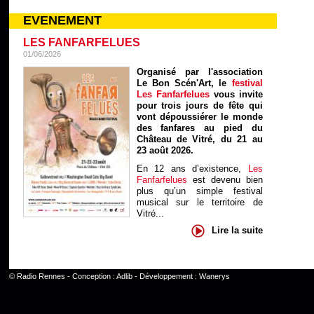
EVENEMENT
LES FANFARFELUES
01/06/2026
Organisé par l'association
Le Bon Scén'Art, le
festival
Les Fanfarfelues
vous invite
pour trois jours de fête qui
vont dépoussiérer le monde
des fanfares au pied du
Château de Vitré, du 21 au
23 août 2026.
En 12 ans d’existence,
Les
Fanfarfelues
est devenu bien
plus qu’un simple festival
musical sur le territoire de
Vitré...
Lire la suite
©
Radio Rennes
- Conception :
Adlib
- Développement :
Wanerys