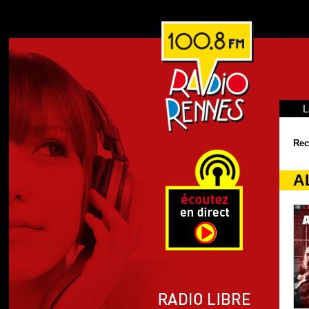
L
Rec
A