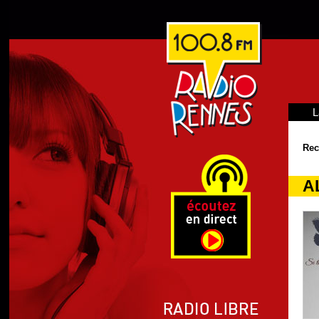
L
Rec
AL