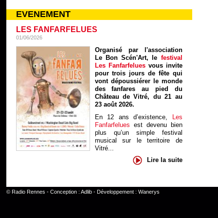
EVENEMENT
LES FANFARFELUES
01/06/2026
Organisé par l'association
Le Bon Scén'Art, le
festival
Les Fanfarfelues
vous invite
pour trois jours de fête qui
vont dépoussiérer le monde
des fanfares au pied du
Château de Vitré, du 21 au
23 août 2026.
En 12 ans d’existence,
Les
Fanfarfelues
est devenu bien
plus qu’un simple festival
musical sur le territoire de
Vitré...
Lire la suite
©
Radio Rennes
- Conception :
Adlib
- Développement :
Wanerys