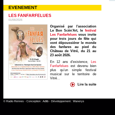
EVENEMENT
LES FANFARFELUES
01/06/2026
Organisé par l'association
Le Bon Scén'Art, le
festival
Les Fanfarfelues
vous invite
pour trois jours de fête qui
vont dépoussiérer le monde
des fanfares au pied du
Château de Vitré, du 21 au
23 août 2026.
En 12 ans d’existence,
Les
Fanfarfelues
est devenu bien
plus qu’un simple festival
musical sur le territoire de
Vitré...
Lire la suite
©
Radio Rennes
- Conception :
Adlib
- Développement :
Wanerys