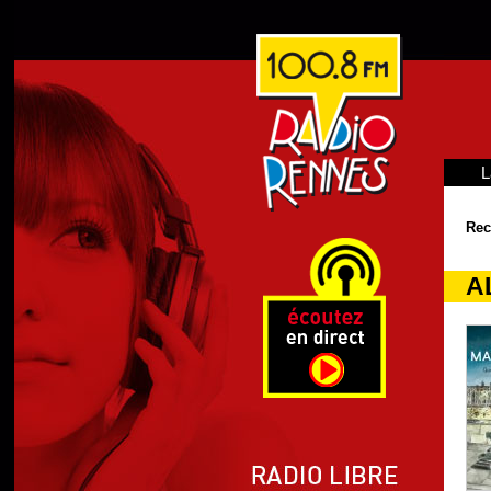
L
Rec
A