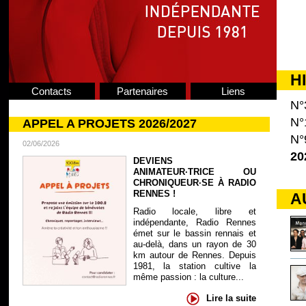
H
Contacts
Partenaires
Liens
N°
N°
APPEL A PROJETS 2026/2027
N°
02/06/2026
20
DEVIENS
ANIMATEUR·TRICE OU
CHRONIQUEUR·SE À RADIO
RENNES !
A
Radio locale, libre et
indépendante, Radio Rennes
émet sur le bassin rennais et
au-delà, dans un rayon de 30
km autour de Rennes. Depuis
1981, la station cultive la
même passion : la culture...
Lire la suite