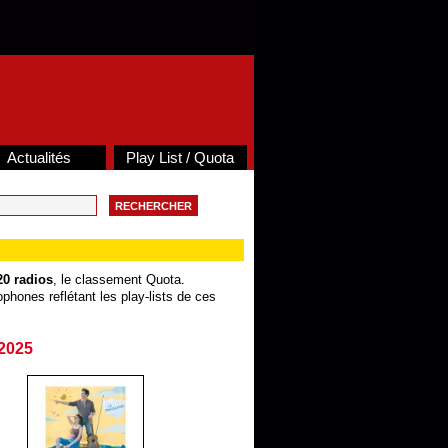
Actualités
Play List / Quota
20 radios
, le classement Quota.
phones reflétant les play-lists de ces
2025