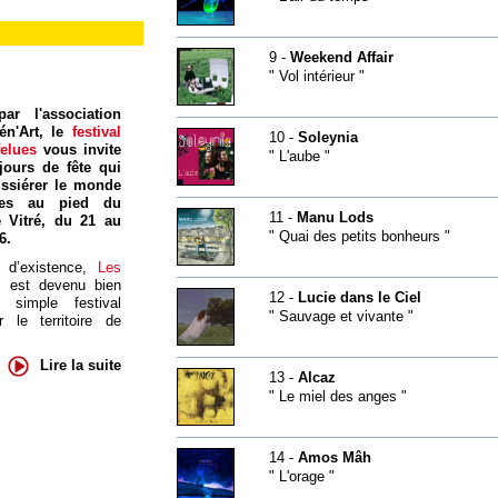
9 -
Weekend Affair
" Vol intérieur "
ar l'association
én'Art, le
festival
10 -
Soleynia
felues
vous invite
" L'aube "
jours de fête qui
ssiérer le monde
res au pied du
11 -
Manu Lods
 Vitré, du 21 au
" Quai des petits bonheurs "
6.
 d’existence,
Les
s
est devenu bien
12 -
Lucie dans le Ciel
 simple festival
" Sauvage et vivante "
 le territoire de
Lire la suite
13 -
Alcaz
" Le miel des anges "
14 -
Amos Mâh
" L'orage "