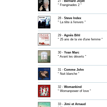
27 -
Bernard Joyet
" Franginades 2 "
28 -
Steve Index
" La tête à l'envers "
29 -
Agnès Bihl
" 25 ans de la vie d'une femme "
30 -
Yvan Marc
" Avant les déserts "
31 -
Comme John
" Nuit blanche "
32 -
Womankind
" Womanpower of love "
33 -
Jimi et Arnaud