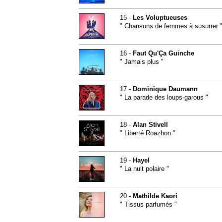
15 -
Les Voluptueuses
" Chansons de femmes à susurrer 
16 -
Faut Qu'Ça Guinche
" Jamais plus "
17 -
Dominique Daumann
" La parade des loups-garous "
18 -
Alan Stivell
" Liberté Roazhon "
19 -
Hayel
" La nuit polaire "
20 -
Mathilde Kaori
" Tissus parfumés "