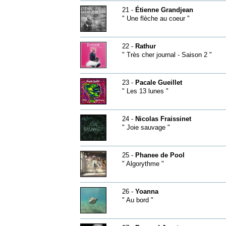
21 -
Étienne Grandjean
" Une flèche au coeur "
22 -
Rathur
" Très cher journal - Saison 2 "
23 -
Pacale Gueillet
" Les 13 lunes "
24 -
Nicolas Fraissinet
" Joie sauvage "
25 -
Phanee de Pool
" Algorythme "
26 -
Yoanna
" Au bord "