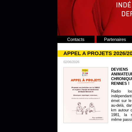
Contacts
Partenaires
APPEL A PROJETS 2026/2
02/06/2026
DEVIENS
ANIMATE
CHRONIQU
RENNES !
Radio lo
indépendan
émet sur le
au-delà, da
km autour 
1981, la s
même passion