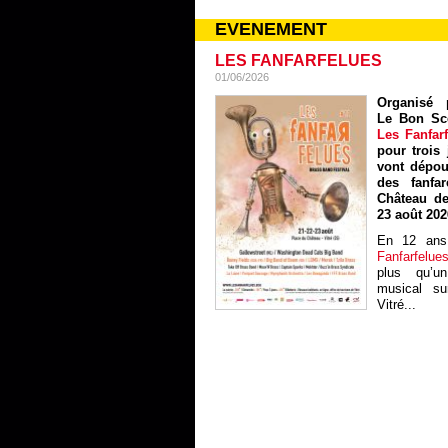
EVENEMENT
LES FANFARFELUES
01/06/2026
Organisé p
Le Bon Sc
Les Fanfar
pour trois 
vont dépou
des fanfa
Château de
23 août 202
En 12 ans
Fanfarfelue
plus qu’un
musical sur
Vitré...