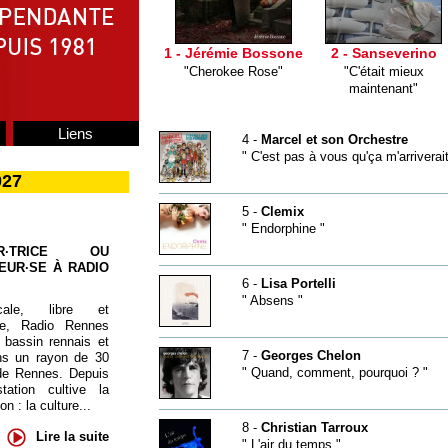
1 - Jérémie Bossone
2 - Sanseverino
"Cherokee Rose"
"C'était mieux
maintenant"
Liens
4 -
Marcel et son Orchestre
" C'est pas à vous qu'ça m'arriverait
027
5 -
Clemix
" Endorphine "
UR·TRICE OU
EUR·SE À RADIO
6 -
Lisa Portelli
" Absens "
cale, libre et
te, Radio Rennes
 bassin rennais et
7 -
Georges Chelon
ns un rayon de 30
" Quand, comment, pourquoi ? "
de Rennes. Depuis
tation cultive la
 : la culture...
8 -
Christian Tarroux
Lire la suite
" L'air du temps "