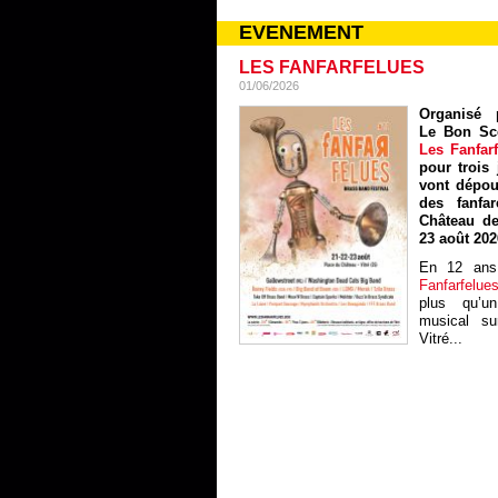
EVENEMENT
LES FANFARFELUES
01/06/2026
Organisé p
Le Bon Sc
Les Fanfar
pour trois 
vont dépou
des fanfa
Château de
23 août 202
En 12 ans
Fanfarfelue
plus qu’un
musical sur
Vitré...