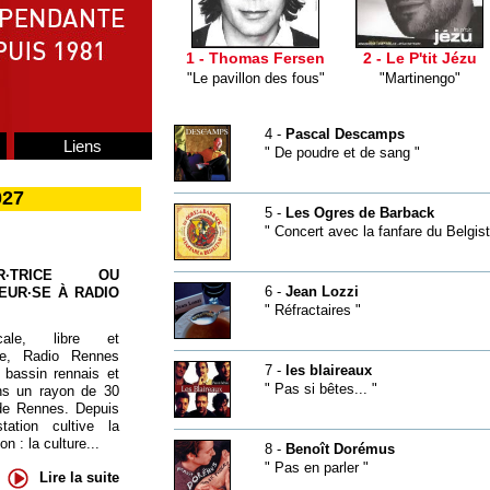
1 - Thomas Fersen
2 - Le P'tit Jézu
"Le pavillon des fous"
"Martinengo"
4 -
Pascal Descamps
Liens
" De poudre et de sang "
027
5 -
Les Ogres de Barback
" Concert avec la fanfare du Belgist
UR·TRICE OU
6 -
Jean Lozzi
EUR·SE À RADIO
" Réfractaires "
cale, libre et
te, Radio Rennes
7 -
les blaireaux
 bassin rennais et
" Pas si bêtes... "
ns un rayon de 30
de Rennes. Depuis
tation cultive la
 : la culture...
8 -
Benoît Dorémus
" Pas en parler "
Lire la suite