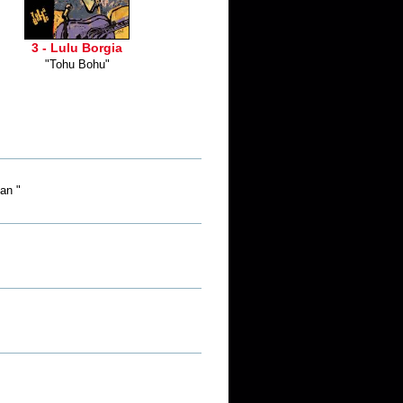
3 - Lulu Borgia
"Tohu Bohu"
an "