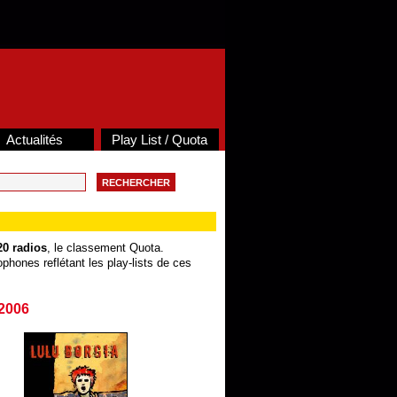
Actualités
Play List / Quota
20 radios
, le classement Quota.
phones reflétant les play-lists de ces
2006