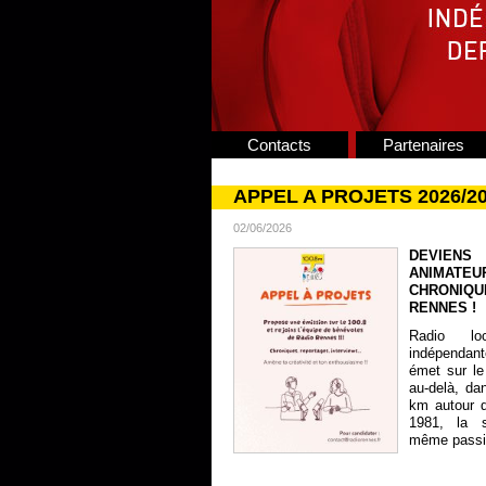
Contacts
Partenaires
APPEL A PROJETS 2026/2
02/06/2026
DEVIENS
ANIMATE
CHRONIQU
RENNES !
Radio lo
indépendan
émet sur le
au-delà, da
km autour 
1981, la s
même passion