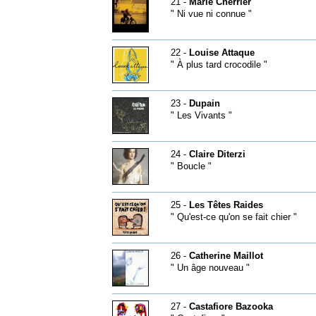
21 -
Marie Cherrier
" Ni vue ni connue "
22 -
Louise Attaque
" À plus tard crocodile "
23 -
Dupain
" Les Vivants "
24 -
Claire Diterzi
" Boucle "
25 -
Les Têtes Raides
" Qu'est-ce qu'on se fait chier "
26 -
Catherine Maillot
" Un âge nouveau "
27 -
Castafiore Bazooka