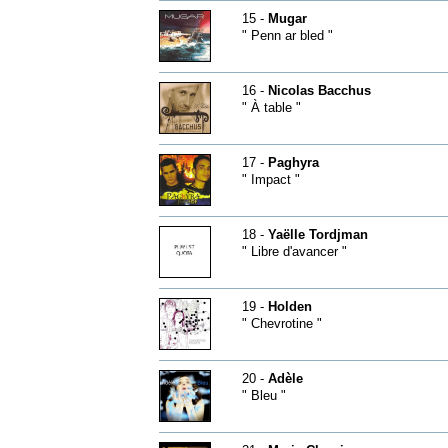
15 -
Mugar
" Penn ar bled "
16 -
Nicolas Bacchus
" À table "
17 -
Paghyra
" Impact "
18 -
Yaëlle Tordjman
" Libre d'avancer "
19 -
Holden
" Chevrotine "
20 -
Adèle
" Bleu "