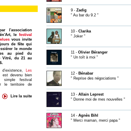
9 -
Zadig
" Au bar du 9.2 "
ar l'association
10 -
Clarika
én'Art, le
festival
" Joker "
felues
vous invite
jours de fête qui
ssiérer le monde
11 -
Olivier Béranger
res au pied du
" Un toît à moi "
 Vitré, du 21 au
6.
 d’existence,
Les
12 -
Bénabar
s
est devenu bien
" Reprise des négociations "
 simple festival
 le territoire de
13 -
Allain Leprest
Lire la suite
" Donne moi de mes nouvelles "
14 -
Agnès Bihl
" Merci maman, merci papa "