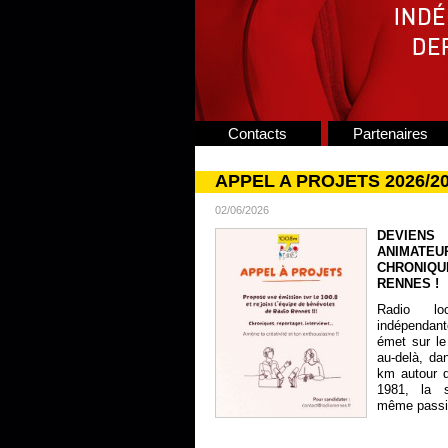
Contacts
Partenaires
APPEL A PROJETS 2026/2
02/06/2026
DEVIENS
ANIMATE
CHRONIQU
RENNES !
Radio lo
indépendan
émet sur le
au-delà, da
km autour 
1981, la s
même passion