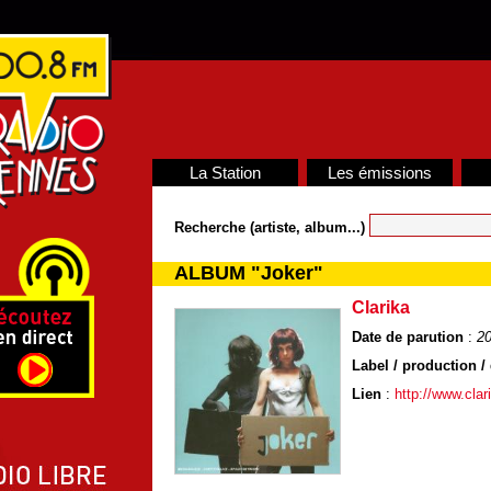
La Station
Les émissions
Recherche (artiste, album...)
ALBUM "Joker"
Clarika
Date de parution
:
2
Label / production / 
Lien
:
http://www.clar