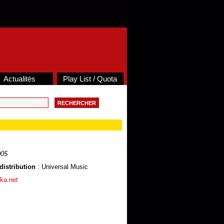
Actualités
Play List / Quota
005
distribution
: Universal Music
ika.net