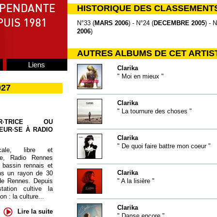
HISTORIQUE DES CLASSEMENT
N°33 (
MARS 2006
) - N°24 (
DECEMBRE 2005
) - 
2006
)
AUTRES ALBUMS DE CET ARTIS
Liens
Clarika
" Moi en mieux "
027
Clarika
" La tournure des choses "
UR·TRICE OU
EUR·SE À RADIO
Clarika
" De quoi faire battre mon coeur "
cale, libre et
te, Radio Rennes
 bassin rennais et
Clarika
ns un rayon de 30
de Rennes. Depuis
" A la lisière "
tation cultive la
 : la culture...
Clarika
Lire la suite
" Danse encore "