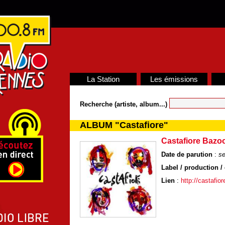
La Station
Les émissions
Recherche (artiste, album...)
ALBUM "Castafiore"
Castafiore Bazo
Date de parution
:
se
Label / production / 
Lien
:
http://castafio