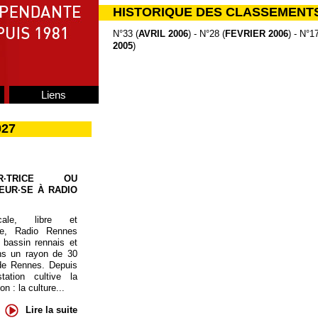
HISTORIQUE DES CLASSEMENT
N°33 (
AVRIL 2006
) - N°28 (
FEVRIER 2006
) - N°17
2005
)
Liens
027
UR·TRICE OU
EUR·SE À RADIO
cale, libre et
te, Radio Rennes
 bassin rennais et
ns un rayon de 30
de Rennes. Depuis
tation cultive la
 : la culture...
Lire la suite