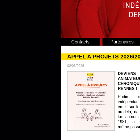
Contacts
Partenaires
APPEL A PROJETS 2026/2
02/06/2026
DEVIENS
ANIMATE
CHRONIQU
RENNES !
Radio lo
indépendan
émet sur le
au-delà, da
km autour 
1981, la s
même passion