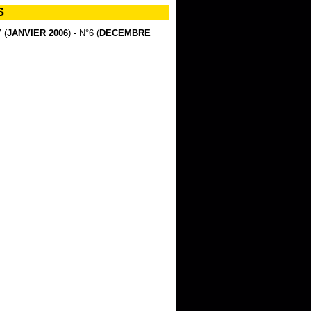
S
 (
JANVIER 2006
) - N°6 (
DECEMBRE