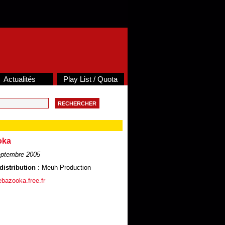
Actualités
Play List / Quota
oka
ptembre 2005
distribution
: Meuh Production
rebazooka.free.fr