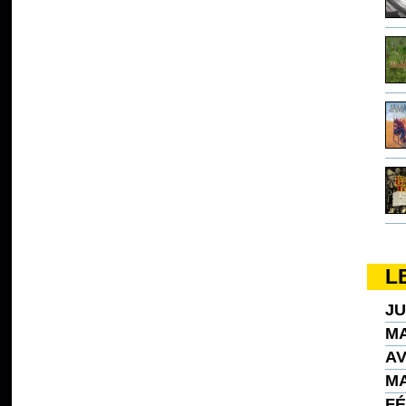
L
JU
MA
AV
MA
FÉ