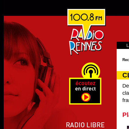
L
Rec
C
De
cl
fra
Pl