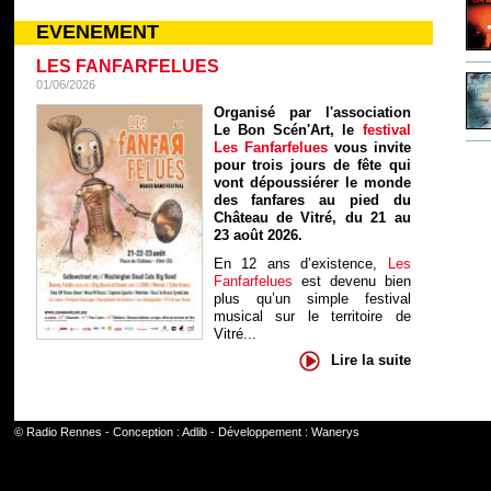
EVENEMENT
LES FANFARFELUES
01/06/2026
Organisé par l'association
Le Bon Scén'Art, le
festival
Les Fanfarfelues
vous invite
pour trois jours de fête qui
vont dépoussiérer le monde
des fanfares au pied du
Château de Vitré, du 21 au
23 août 2026.
En 12 ans d’existence,
Les
Fanfarfelues
est devenu bien
plus qu’un simple festival
musical sur le territoire de
Vitré...
Lire la suite
©
Radio Rennes
- Conception :
Adlib
- Développement :
Wanerys