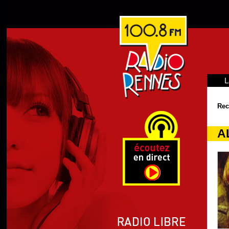
L
Rec
A