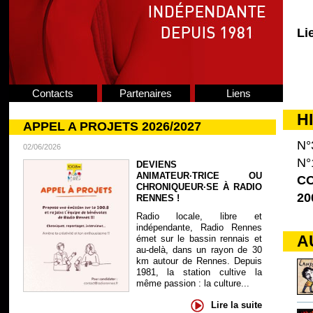
Li
Contacts
Partenaires
Liens
H
APPEL A PROJETS 2026/2027
N°
02/06/2026
N°
DEVIENS
ANIMATEUR·TRICE OU
CO
CHRONIQUEUR·SE À RADIO
20
RENNES !
Radio locale, libre et
indépendante, Radio Rennes
A
émet sur le bassin rennais et
au-delà, dans un rayon de 30
km autour de Rennes. Depuis
1981, la station cultive la
même passion : la culture...
Lire la suite