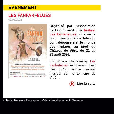
EVENEMENT
LES FANFARFELUES
01/06/2026
Organisé par l'association
Le Bon Scén'Art, le
festival
Les Fanfarfelues
vous invite
pour trois jours de fête qui
vont dépoussiérer le monde
des fanfares au pied du
Château de Vitré, du 21 au
23 août 2026.
En 12 ans d’existence,
Les
Fanfarfelues
est devenu bien
plus qu’un simple festival
musical sur le territoire de
Vitré...
Lire la suite
©
Radio Rennes
- Conception :
Adlib
- Développement :
Wanerys