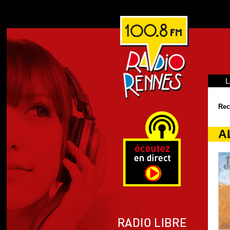
L
Rec
AL