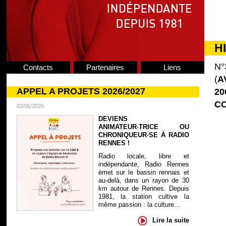
H
N°
Contacts
Partenaires
Liens
(
A
APPEL A PROJETS 2026/2027
20
CO
02/06/2026
DEVIENS
ANIMATEUR·TRICE OU
CHRONIQUEUR·SE À RADIO
RENNES !
Radio locale, libre et
indépendante, Radio Rennes
émet sur le bassin rennais et
au-delà, dans un rayon de 30
km autour de Rennes. Depuis
1981, la station cultive la
même passion : la culture...
Lire la suite