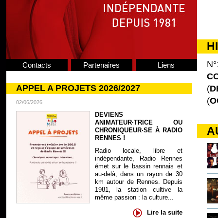
H
N°
Contacts
Partenaires
Liens
CO
APPEL A PROJETS 2026/2027
(
D
(
O
02/06/2026
DEVIENS
ANIMATEUR·TRICE OU
A
CHRONIQUEUR·SE À RADIO
RENNES !
Radio locale, libre et
indépendante, Radio Rennes
émet sur le bassin rennais et
au-delà, dans un rayon de 30
km autour de Rennes. Depuis
1981, la station cultive la
même passion : la culture...
Lire la suite