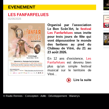
EVENEMENT
LES FANFARFELUES
01/06/2026
Organisé par l'association
Le Bon Scén'Art, le
festival
Les Fanfarfelues
vous invite
pour trois jours de fête qui
vont dépoussiérer le monde
des fanfares au pied du
Château de Vitré, du 21 au
23 août 2026.
En 12 ans d’existence,
Les
Fanfarfelues
est devenu bien
plus qu’un simple festival
musical sur le territoire de
Vitré...
Lire la suite
©
Radio Rennes
- Conception :
Adlib
- Développement :
Wanerys