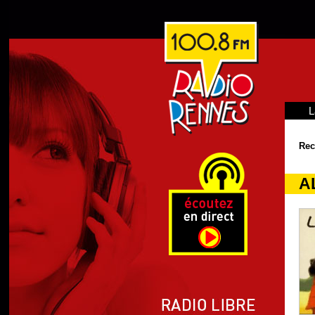
L
Rec
A