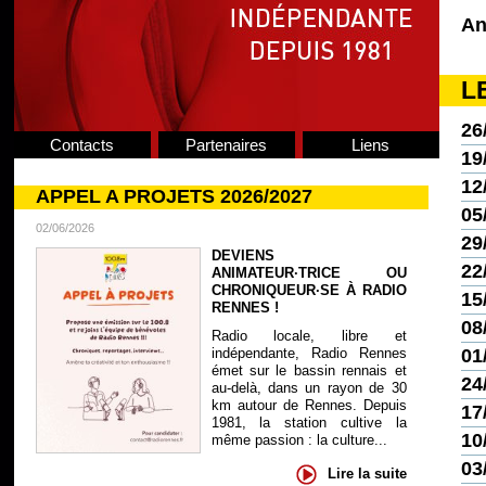
An
L
26
Contacts
Partenaires
Liens
19
12
APPEL A PROJETS 2026/2027
05
02/06/2026
29
DEVIENS
22
ANIMATEUR·TRICE OU
CHRONIQUEUR·SE À RADIO
15
RENNES !
08
Radio locale, libre et
indépendante, Radio Rennes
01
émet sur le bassin rennais et
24
au-delà, dans un rayon de 30
km autour de Rennes. Depuis
17
1981, la station cultive la
10
même passion : la culture...
03
Lire la suite