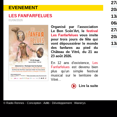
27
EVENEMENT
20
LES FANFARFELUES
13
01/06/2026
06
Organisé par l'association
27
Le Bon Scén'Art, le
festival
Les Fanfarfelues
vous invite
20
pour trois jours de fête qui
13
vont dépoussiérer le monde
des fanfares au pied du
Château de Vitré, du 21 au
23 août 2026.
En 12 ans d’existence,
Les
Fanfarfelues
est devenu bien
plus qu’un simple festival
musical sur le territoire de
Vitré...
Lire la suite
©
Radio Rennes
- Conception :
Adlib
- Développement :
Wanerys