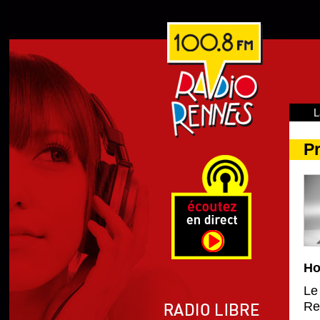
L
P
Ho
Le
Re