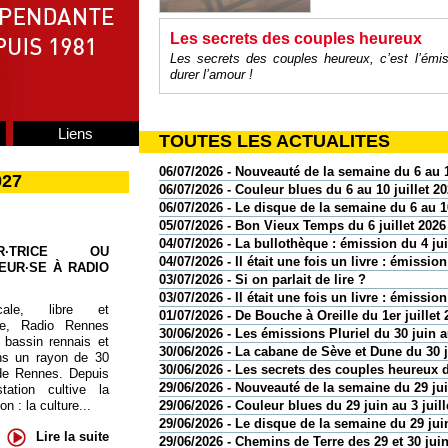
Les secrets des couples heureux
Les secrets des couples heureux, c’est l’émis
durer l’amour !
Liens
TOUTES LES ACTUALITES
06/07/2026 - Nouveauté de la semaine du 6 au 1
027
06/07/2026 - Couleur blues du 6 au 10 juillet 2
06/07/2026 - Le disque de la semaine du 6 au 10
05/07/2026 - Bon Vieux Temps du 6 juillet 2026
04/07/2026 - La bullothèque : émission du 4 jui
UR·TRICE OU
04/07/2026 - Il était une fois un livre : émission
EUR·SE À RADIO
03/07/2026 - Si on parlait de lire ?
03/07/2026 - Il était une fois un livre : émission
cale, libre et
01/07/2026 - De Bouche à Oreille du 1er juillet 
te, Radio Rennes
30/06/2026 - Les émissions Pluriel du 30 juin au
 bassin rennais et
30/06/2026 - La cabane de Sève et Dune du 30 
ns un rayon de 30
30/06/2026 - Les secrets des couples heureux d
de Rennes. Depuis
29/06/2026 - Nouveauté de la semaine du 29 juin
tation cultive la
29/06/2026 - Couleur blues du 29 juin au 3 juill
 : la culture...
29/06/2026 - Le disque de la semaine du 29 juin
Lire la suite
29/06/2026 - Chemins de Terre des 29 et 30 jui