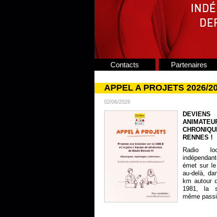
Contacts
Partenaires
APPEL A PROJETS 2026/2
02/06/2026
DEVIENS
ANIMATE
CHRONIQU
RENNES !
Radio lo
indépendan
émet sur le
au-delà, da
km autour 
1981, la s
même passion