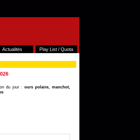
Actualités
Play List / Quota
2026
ion du jour :
ours polaire, manchot,
es