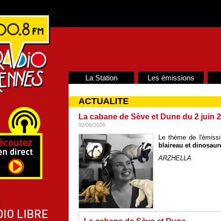
La Station
Les émissions
ACTUALITE
La cabane de Sève et Dune du 2 juin 
02/06/2026
Le thème de l'émiss
blaireau et dinosaur
ARZHELLA