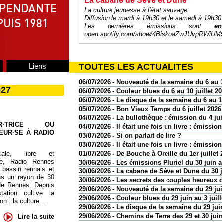
La cabane de Sève et Dune
La culture jeunesse à l'état sauvage.
Diffusion le mardi à 19h30 et le samedi à 19h30
Les dernières émissions sont
e
open.spotify.com/show/4BiskoaZwJUvpRWiUM
Liens
TOUTES LES ACTUALITES
06/07/2026 - Nouveauté de la semaine du 6 au 1
027
06/07/2026 - Couleur blues du 6 au 10 juillet 2
06/07/2026 - Le disque de la semaine du 6 au 10
05/07/2026 - Bon Vieux Temps du 6 juillet 2026
04/07/2026 - La bullothèque : émission du 4 jui
UR·TRICE OU
04/07/2026 - Il était une fois un livre : émission
EUR·SE À RADIO
03/07/2026 - Si on parlait de lire ?
03/07/2026 - Il était une fois un livre : émission
cale, libre et
01/07/2026 - De Bouche à Oreille du 1er juillet 
te, Radio Rennes
30/06/2026 - Les émissions Pluriel du 30 juin au
 bassin rennais et
30/06/2026 - La cabane de Sève et Dune du 30 
ns un rayon de 30
30/06/2026 - Les secrets des couples heureux d
de Rennes. Depuis
29/06/2026 - Nouveauté de la semaine du 29 juin
tation cultive la
29/06/2026 - Couleur blues du 29 juin au 3 juill
 : la culture...
29/06/2026 - Le disque de la semaine du 29 juin
29/06/2026 - Chemins de Terre des 29 et 30 jui
Lire la suite